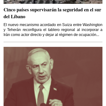
Cinco países supervisarán la seguridad en el sur
del Líbano
El nuevo mecanismo acordado en Suiza entre Washington
y Teherán reconfigura el tablero regional al incorporar a
El Kurdistán y el Califato
Irán como actor directo y dejar al régimen de ocupación...
Por Thierry Meyssan
Sirio – Libanés
Por Yaoudat Brahim
Esa Noche Tan Larga
Por Samir Kozali
El Papa en Tierra Santa
Por Yaoudat Brahim
Una voz en el desierto?