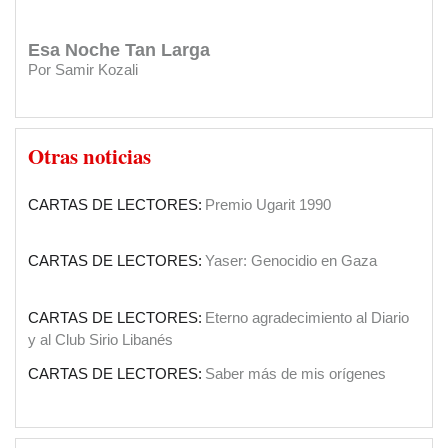
gestión
CARTAS DE LECTORES:
Felicitaciones
Esa Noche Tan Larga
Por Samir Kozali
INSTITUCIONES:
Clásica en el Sirio Libanés
El Papa en Tierra Santa
SOCIEDAD:
El Diario Sirio Libanés cumple 90 años
Otras noticias
Por Yaoudat Brahim
CARTAS DE LECTORES:
Premio Ugarit 1990
Una voz en el desierto?
Por Samir Kozali
CARTAS DE LECTORES:
Yaser: Genocidio en Gaza
La doble moral de Israel
Por Gideon Levy
CARTAS DE LECTORES:
Eterno agradecimiento al Diario
y al Club Sirio Libanés
El caos que buscaba la invasión a Irak de
CARTAS DE LECTORES:
Saber más de mis orígenes
2003
Por Yaoudat Brahim
CARTAS DE LECTORES:
Agradecimiento por apoyos a su
El Islam político de ISIS en la última tragedia