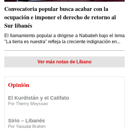
Geopolítica de la guerra contra Siria y la
Convocatoria popular busca acabar con la
guerra contra E.I.
ocupación e imponer el derecho de retorno al
Por Thierry Meyssan (*)
Sur libanés
¿Por qué los sirios apoyan a Bashar Al Asad?
El llamamiento popular a dirigirse a Nabatieh bajo el lema
Por Tim Anderson (*) / Traducción: Redacción DSL
"La tierra es nuestra" refleja la creciente indignación en...
El vergonzoso "trato del siglo"
CARTAS DE LECTORES:
Premio Ugarit 1990
Por Elías Akleh / Traducido y editado por Redacción Diario Sirio Libanés
Ver más notas de Líbano
CARTAS DE LECTORES:
Yaser: Genocidio en Gaza
El mito de la “revolución siria” fabricado ‎por
el Reino Unido
Opinión
Por Thierry Meyssan
CARTAS DE LECTORES:
Eterno agradecimiento al Diario
y al Club Sirio Libanés
El Kurdistán y el Califato
Por Thierry Meyssan
CARTAS DE LECTORES:
Saber más de mis orígenes
Sirio – Libanés
CARTAS DE LECTORES:
Agradecimiento por apoyos a su
Por Yaoudat Brahim