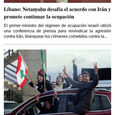
Por Samir Kozali
Líbano: Netanyahu desafía el acuerdo con Irán y
promete continuar la ocupación
La doble moral de Israel
Por Gideon Levy
El primer ministro del régimen de ocupación israelí utilizó
una conferencia de prensa para reivindicar la agresión
contra Irán, blanquear los crímenes cometidos contra la...
El caos que buscaba la invasión a Irak de
2003
Por Yaoudat Brahim
El Islam político de ISIS en la última tragedia
árabe
Por Talal Salman
Balcanizacion de Irak y el Medio Oriente
Por Mahdi D. Nazemroaya (*)
Schlomo Sand: El pueblo judío es una
invención
Por Eugenio García Gascón