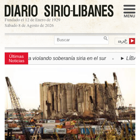
Fundado el 12 de Enero de 1929
Sábado 8 de Agosto de 2026
ﻉﺮﺒﻳ
Últimas
núa violando soberanía siria en el sur
► LÍBANO | Se acue
Noticias