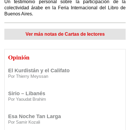
¿Por qué los sirios apoyan a Bashar Al Asad?
Un testimonio personal sobre la participación de la
colectividad árabe en la Feria Internacional del Libro de
Por Tim Anderson (*) / Traducción: Redacción DSL
Buenos Aires.
El vergonzoso "trato del siglo"
CARTAS DE LECTORES:
Premio Ugarit 1990
Por Elías Akleh / Traducido y editado por Redacción Diario Sirio Libanés
Ver más notas de Cartas de lectores
CARTAS DE LECTORES:
Yaser: Genocidio en Gaza
El mito de la “revolución siria” fabricado ‎por
el Reino Unido
Opinión
Por Thierry Meyssan
CARTAS DE LECTORES:
Eterno agradecimiento al Diario
y al Club Sirio Libanés
El Kurdistán y el Califato
Por Thierry Meyssan
CARTAS DE LECTORES:
Saber más de mis orígenes
Sirio – Libanés
CARTAS DE LECTORES:
Agradecimiento por apoyos a su
Por Yaoudat Brahim
gestión
CARTAS DE LECTORES:
Felicitaciones
Esa Noche Tan Larga
Por Samir Kozali
INSTITUCIONES:
Clásica en el Sirio Libanés