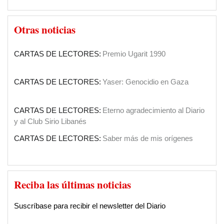
El Papa en Tierra Santa
SOCIEDAD:
El Diario Sirio Libanés cumple 90 años
Otras noticias
Por Yaoudat Brahim
CARTAS DE LECTORES:
Premio Ugarit 1990
Una voz en el desierto?
Por Samir Kozali
CARTAS DE LECTORES:
Yaser: Genocidio en Gaza
La doble moral de Israel
Por Gideon Levy
CARTAS DE LECTORES:
Eterno agradecimiento al Diario
y al Club Sirio Libanés
El caos que buscaba la invasión a Irak de
CARTAS DE LECTORES:
Saber más de mis orígenes
2003
Por Yaoudat Brahim
CARTAS DE LECTORES:
Agradecimiento por apoyos a su
El Islam político de ISIS en la última tragedia
gestión
Reciba las últimas noticias
árabe
Por Talal Salman
CARTAS DE LECTORES:
Felicitaciones
Suscríbase para recibir el newsletter del Diario
Balcanizacion de Irak y el Medio Oriente
Por Mahdi D. Nazemroaya (*)
INSTITUCIONES:
Clásica en el Sirio Libanés