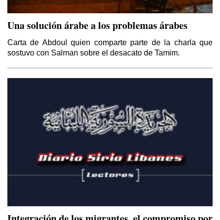
El Kurdistán y el Califato
Una solución árabe a los problemas árabes
Por Thierry Meyssan
Carta de Abdoul quien comparte parte de la charla que
sostuvo con Salman sobre el desacato de Tamim.
Sirio – Libanés
Por Yaoudat Brahim
Esa Noche Tan Larga
Por Samir Kozali
El Papa en Tierra Santa
Por Yaoudat Brahim
Una voz en el desierto?
Por Samir Kozali
La doble moral de Israel
Integración de los migrantes, el compromiso por