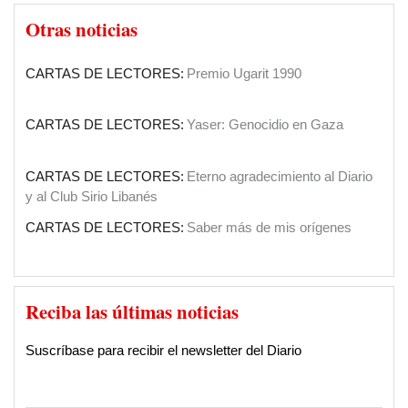
El Papa en Tierra Santa
SOCIEDAD:
El Diario Sirio Libanés cumple 90 años
Otras noticias
Por Yaoudat Brahim
CARTAS DE LECTORES:
Premio Ugarit 1990
Una voz en el desierto?
Por Samir Kozali
CARTAS DE LECTORES:
Yaser: Genocidio en Gaza
La doble moral de Israel
Por Gideon Levy
CARTAS DE LECTORES:
Eterno agradecimiento al Diario
y al Club Sirio Libanés
El caos que buscaba la invasión a Irak de
CARTAS DE LECTORES:
Saber más de mis orígenes
2003
Por Yaoudat Brahim
CARTAS DE LECTORES:
Agradecimiento por apoyos a su
El Islam político de ISIS en la última tragedia
gestión
Reciba las últimas noticias
árabe
Por Talal Salman
CARTAS DE LECTORES:
Felicitaciones
Suscríbase para recibir el newsletter del Diario
Balcanizacion de Irak y el Medio Oriente
Por Mahdi D. Nazemroaya (*)
INSTITUCIONES:
Clásica en el Sirio Libanés