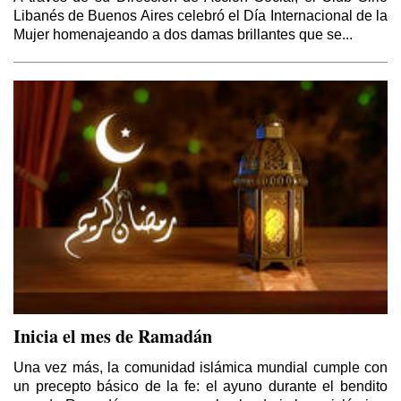
El Kurdistán y el Califato
Libanés de Buenos Aires celebró el Día Internacional de la
Por Thierry Meyssan
Mujer homenajeando a dos damas brillantes que se...
Sirio – Libanés
Por Yaoudat Brahim
Esa Noche Tan Larga
Por Samir Kozali
El Papa en Tierra Santa
Por Yaoudat Brahim
Una voz en el desierto?
Por Samir Kozali
Inicia el mes de Ramadán
La doble moral de Israel
Una vez más, la comunidad islámica mundial cumple con
Por Gideon Levy
un precepto básico de la fe: el ayuno durante el bendito