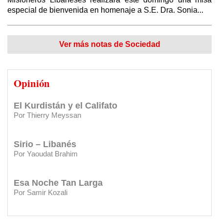
especial de bienvenida en homenaje a S.E. Dra. Sonia...
El vergonzoso "trato del siglo"
CARTAS DE LECTORES:
Premio Ugarit 1990
Por Elías Akleh / Traducido y editado por Redacción Diario Sirio Libanés
Ver más notas de Sociedad
CARTAS DE LECTORES:
Yaser: Genocidio en Gaza
El mito de la “revolución siria” fabricado ‎por
el Reino Unido
Opinión
Por Thierry Meyssan
CARTAS DE LECTORES:
Eterno agradecimiento al Diario
y al Club Sirio Libanés
El Kurdistán y el Califato
Por Thierry Meyssan
CARTAS DE LECTORES:
Saber más de mis orígenes
Sirio – Libanés
CARTAS DE LECTORES:
Agradecimiento por apoyos a su
Por Yaoudat Brahim
gestión
CARTAS DE LECTORES:
Felicitaciones
Esa Noche Tan Larga
Por Samir Kozali
INSTITUCIONES:
Clásica en el Sirio Libanés