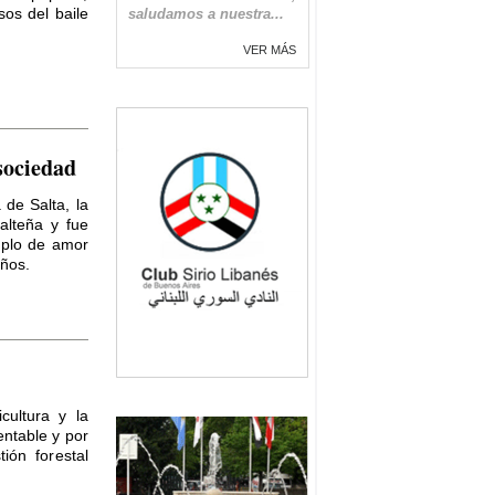
sos del baile
saludamos a nuestra...
VER MÁS
sociedad
 de Salta, la
alteña y fue
emplo de amor
años.
cultura y la
entable y por
ión forestal