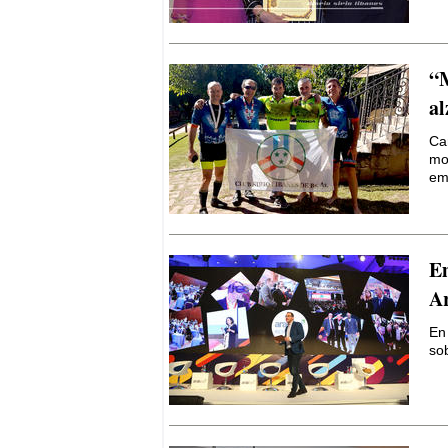
Por Thierry Meyssan
Sirio – Libanés
Por Yaoudat Brahim
“M
al
Esa Noche Tan Larga
Por Samir Kozali
Ca
mo
em
El Papa en Tierra Santa
Por Yaoudat Brahim
Una voz en el desierto?
Em
Por Samir Kozali
Ar
La doble moral de Israel
En
Por Gideon Levy
so
El caos que buscaba la
invasión a Irak de 2003
Por Yaoudat Brahim