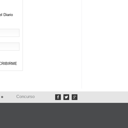
el Diario
Concurso


