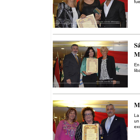
fue
Sá
M
En
lib
Ma
La 
un
exc
El Kurdistán y el Califato