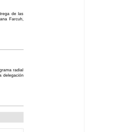
trega de las
iana Farcuh,
ograma radial
a delegación