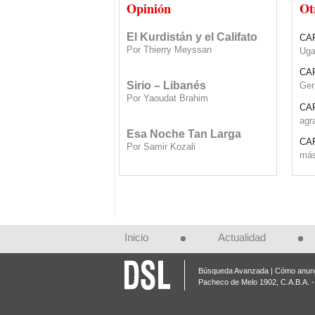
siria” fabricado ‎por el...
SO
Opinión
Ot
Por Thierry Meyssan
cum
El Kurdistán y el Califato
CA
Por Thierry Meyssan
Uga
CA
Sirio – Libanés
Gen
Por Yaoudat Brahim
CA
agr
Esa Noche Tan Larga
CA
Por Samir Kozali
más
CA
El Papa en Tierra Santa
imi
Por Yaoudat Brahim
CA
cio
Una voz en el desierto?
Inicio
Actualidad
Por Samir Kozali
IN
Sir
Búsqueda Avanzada
Cómo anunc
La doble moral de Israel
SO
Pacheco de Melo 1902, C.A.B.A. - 
Por Gideon Levy
cum