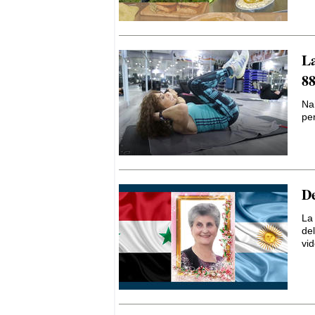
La
88
Nah
pe
De
La
de
vid