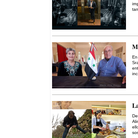
im
ta
Mi
En
Sr
en
inc
La
De
Al
el
sos