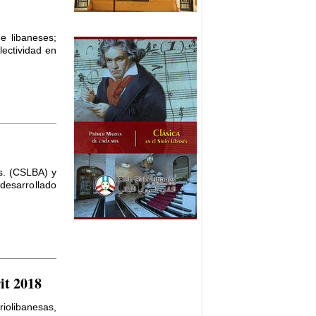
e libaneses;
lectividad en
As. (CSLBA) y
 desarrollado
it 2018
iolibanesas,