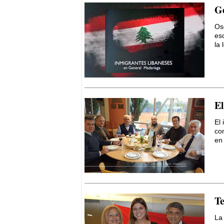
Ge
Os
esc
la 
El
El 
com
en 
Te
La