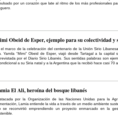
pulsado por un corazón que late al ritmo de los más profesionales pa
nguero.
mi Obeid de Esper, ejemplo para su colectividad y 
 el marco de la celebración del centenario de la Unión Sirio Libanesa
a. Yamila “Mimi” Obeid de Esper, viajó desde Tartagal a la capital s
trevistada por el Diario Sirio Libanés. Sus sentidas palabras son ej
ondicional a su Siria natal y a la Argentina que la recibió hace casi 70 
mia El Ali, heroína del bosque libanés
stacada por la Organización de las Naciones Unidas para la Agri
imentación, Lamia entiende la vida a través de un medio ambiente sust
lo se reconvirtió emprendiendo un proyecto enmarcado en la gest
tenible.