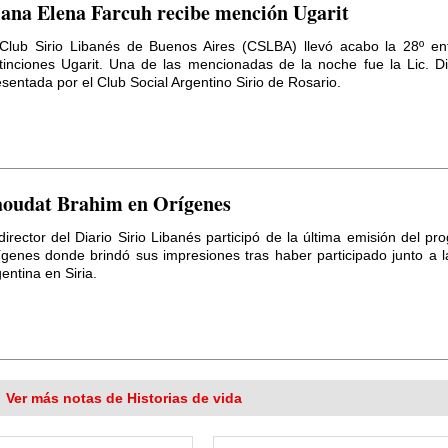
ana Elena Farcuh recibe mención Ugarit
 Club Sirio Libanés de Buenos Aires (CSLBA) llevó acabo la 28º en
stinciones Ugarit. Una de las mencionadas de la noche fue la Lic. D
sentada por el Club Social Argentino Sirio de Rosario.
RTAS DE LECTORES:
Premio
rit 1990
RTAS DE LECTORES:
Yaser:
ocidio en Gaza
oudat Brahim en Orígenes
RTAS DE LECTORES:
Eterno
adecimiento al Diario y al...
director del Diario Sirio Libanés participó de la última emisión del pr
RTAS DE LECTORES:
Saber
ígenes donde brindó sus impresiones tras haber participado junto a l
entina en Siria.
 de mis orígenes
RTAS DE LECTORES:
Agradec
ento por apoyos a su gestión
RTAS DE LECTORES:
Felicita
nes
Ver más notas de Historias de vida
STITUCIONES:
Clásica en el
io Libanés