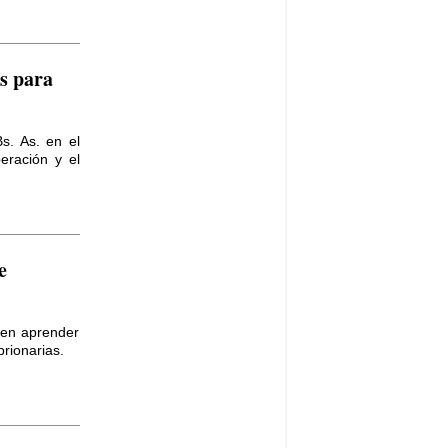
s para
s. As. en el
eración y el
e
 en aprender
rionarias.