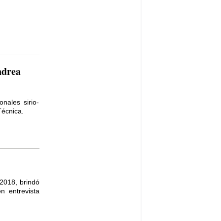
ndrea
nales sirio-
Técnica.
 2018, brindó
n entrevista
.