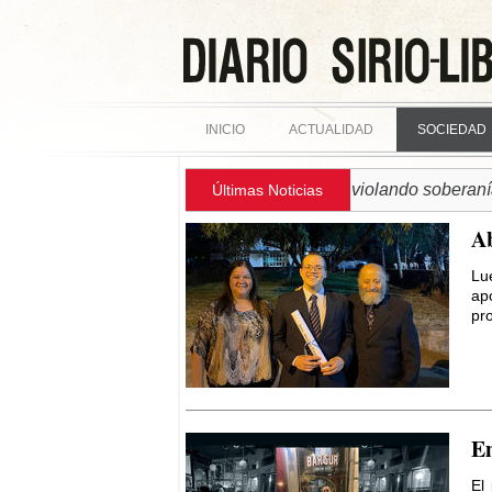
INICIO
ACTUALIDAD
SOCIEDAD
► SIRIA | Régimen israelí continúa violando soberanía siria 
Últimas Noticias
Ab
Lu
ap
pro
Em
El