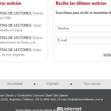
CIEDAD:
El Diario Sirio Libanés
ras noticias
Reciba las últimas noticias
ple 90 años
Suscríbase para recibir el newsletter d
RTAS DE LECTORES:
Premio
rit 1990
RTAS DE LECTORES:
Yaser:
ocidio en Gaza
RTAS DE LECTORES:
Eterno
adecimiento al Diario y al...
RTAS DE LECTORES:
Saber
 de mis orígenes
RTAS DE LECTORES:
Agradec
ento por apoyos a su gestión
RTAS DE LECTORES:
Felicita
nes
Sociedad
Opinión
Secciones
STITUCIONES:
Clásica en el
io Libanés
iar
Bases y Condiciones Concurso Diario Sirio Libanés
CIEDAD:
El Diario Sirio Libanés
(1126), Argentina | Teléfono: +54 11 4803-4162 | E-mail:
info@diariosiriolibanes.com.ar
ple 90 años
Desarrollado con la tecnología de