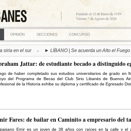
Fundado el 12 de Enero de 1929
Viernes 7 de Agosto de 2026
OPINIÓN
SECCIONES
CONCURSO
en el sur
► LÍBANO | Se acuerda un Alto el Fuego bajo co
raham Jattar: de estudiante becado a distinguido e
ego de haber completado sus estudios universitarios de grado en
oyo del Programa de Becas del Club Sirio Libanés de Buenos Air
fesional de la Historia exhibe su diploma y certificado de Egresado Dis
ir Fares: de bailar en Caminito a empresario del t
 paisano Emir es un joven de 38 años con raíces en la calle y el a