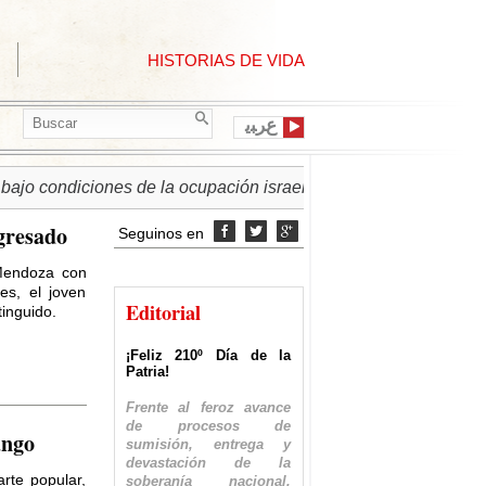
HISTORIAS DE VIDA
ﻉﺮﺒﻳ
ndiciones de la ocupación israelí
► PALESTINA | Régimen 
gresado
Seguinos en



 Mendoza con
es, el joven
Editorial
tinguido.
¡Feliz 210º Día de la
Patria!
Frente al feroz avance
de procesos de
ango
sumisión, entrega y
devastación de la
rte popular,
soberanía nacional,