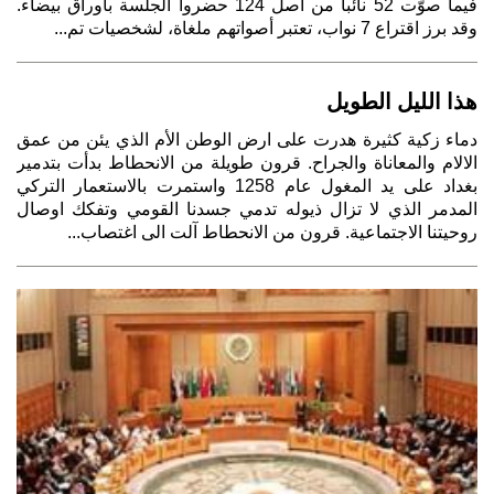
فيما صوّت 52 نائباً من أصل 124 حضروا الجلسة بأوراق بيضاء.
وقد برز اقتراع 7 نواب، تعتبر أصواتهم ملغاة، لشخصيات تم...
هذا الليل الطويل
دماء زكية كثيرة هدرت على ارض الوطن الأم الذي يئن من عمق
الالام والمعاناة والجراح. قرون طويلة من الانحطاط بدأت بتدمير
بغداد على يد المغول عام 1258 واستمرت بالاستعمار التركي
المدمر الذي لا تزال ذيوله تدمي جسدنا القومي وتفكك اوصال
روحيتنا الاجتماعية. قرون من الانحطاط آلت الى اغتصاب...