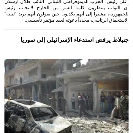
أعلن رئيس "الحزب الديموقراطي اللبناني" النائب طلال ارسلان
أن النواب ينتظرون كلمة السر من الخارج لانتخاب رئيس
للجمهورية، مشيراً إلى أنهم يكذبون حين يقولون أنهم نريد "لبننة"
الاستحقاق الرئاسي، مجدداً دعوته لعقد مؤتمر تأسيسي.
جنبلاط يرفض استدعاء الإسرائيلي إلى سوريا