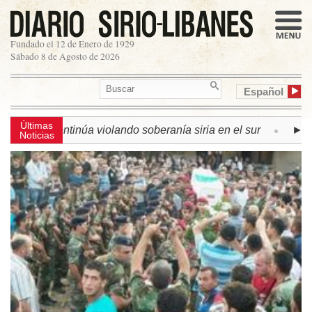
Fundado el 12 de Enero de 1929
Sábado 8 de Agosto de 2026
Español
Últimas
aelí continúa violando soberanía siria en el sur
► LÍBANO 
Noticias