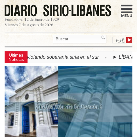
Fundado el 12 de Enero de 1929
Viernes 7 de Agosto de 2026
ﻉﺮﺒﻳ
Últimas
a violando soberanía siria en el sur
► LÍBANO | Se acuerd
Noticias