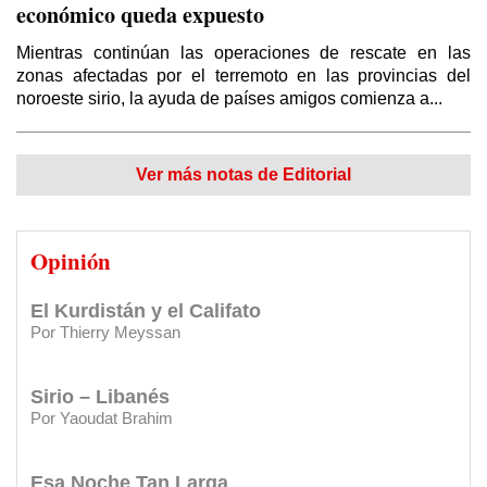
Por Thierry Meyssan (*)
económico queda expuesto
¿Por qué los sirios apoyan a Bashar Al Asad?
Mientras continúan las operaciones de rescate en las
Por Tim Anderson (*) / Traducción: Redacción DSL
zonas afectadas por el terremoto en las provincias del
noroeste sirio, la ayuda de países amigos comienza a...
El vergonzoso "trato del siglo"
Por Elías Akleh / Traducido y editado por Redacción Diario Sirio Libanés
CARTAS DE LECTORES:
Premio Ugarit 1990
Ver más notas de Editorial
El mito de la “revolución siria” fabricado ‎por
CARTAS DE LECTORES:
Yaser: Genocidio en Gaza
el Reino Unido
Opinión
Por Thierry Meyssan
CARTAS DE LECTORES:
Eterno agradecimiento al Diario
El Kurdistán y el Califato
y al Club Sirio Libanés
Por Thierry Meyssan
CARTAS DE LECTORES:
Saber más de mis orígenes
Sirio – Libanés
CARTAS DE LECTORES:
Agradecimiento por apoyos a su
Por Yaoudat Brahim
gestión
CARTAS DE LECTORES:
Felicitaciones
Esa Noche Tan Larga