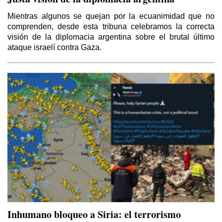
La doble moral de Israel
Mientras algunos se quejan por la ecuanimidad que no
Por Gideon Levy
comprenden, desde esta tribuna celebramos la correcta
visión de la diplomacia argentina sobre el brutal último
El caos que buscaba la invasión a Irak de
ataque israelí contra Gaza.
2003
Por Yaoudat Brahim
El Islam político de ISIS en la última tragedia
árabe
Por Talal Salman
Balcanizacion de Irak y el Medio Oriente
Por Mahdi D. Nazemroaya (*)
Schlomo Sand: El pueblo judío es una
invención
Por Eugenio García Gascón
Geopolítica de la guerra contra Siria y la
Inhumano bloqueo a Siria: el terrorismo
guerra contra E.I.