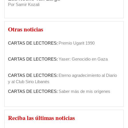
Por Samir Kozali
INSTITUCIONES:
Clásica en el Sirio Libanés
El Papa en Tierra Santa
Por Yaoudat Brahim
SOCIEDAD:
El Diario Sirio Libanés cumple 90 años
Otras noticias
Una voz en el desierto?
CARTAS DE LECTORES:
Premio Ugarit 1990
Por Samir Kozali
CARTAS DE LECTORES:
Yaser: Genocidio en Gaza
La doble moral de Israel
Por Gideon Levy
CARTAS DE LECTORES:
Eterno agradecimiento al Diario
y al Club Sirio Libanés
El caos que buscaba la invasión a Irak de
CARTAS DE LECTORES:
Saber más de mis orígenes
2003
Por Yaoudat Brahim
CARTAS DE LECTORES:
Agradecimiento por apoyos a su
El Islam político de ISIS en la última tragedia
gestión
árabe
Reciba las últimas noticias
Por Talal Salman
CARTAS DE LECTORES:
Felicitaciones