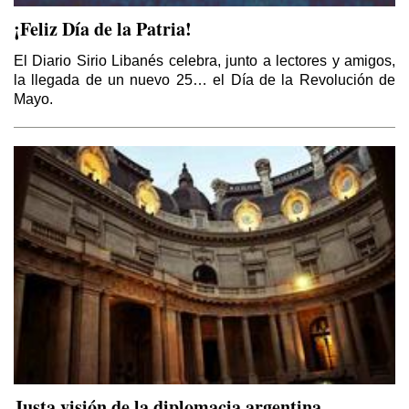
¡Feliz Día de la Patria!
El Diario Sirio Libanés celebra, junto a lectores y amigos,
El Kurdistán y el Califato
la llegada de un nuevo 25… el Día de la Revolución de
Por Thierry Meyssan
Mayo.
Sirio – Libanés
Por Yaoudat Brahim
Esa Noche Tan Larga
Por Samir Kozali
El Papa en Tierra Santa
Por Yaoudat Brahim
Una voz en el desierto?
Por Samir Kozali
Justa visión de la diplomacia argentina