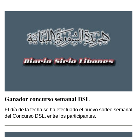
El Kurdistán y el Califato
Por Thierry Meyssan
Ganador concurso semanal DSL
Sirio – Libanés
Por Yaoudat Brahim
El día de la fecha se ha efectuado el nuevo sorteo semanal
del Concurso DSL, entre los participantes.
Esa Noche Tan Larga
Por Samir Kozali