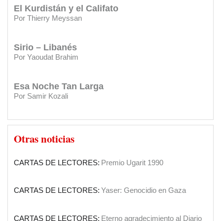
y al Club Sirio Libanés
El Kurdistán y el Califato
Por Thierry Meyssan
CARTAS DE LECTORES:
Saber más de mis orígenes
Sirio – Libanés
CARTAS DE LECTORES:
Agradecimiento por apoyos a su
Por Yaoudat Brahim
gestión
CARTAS DE LECTORES:
Felicitaciones
Esa Noche Tan Larga
Por Samir Kozali
INSTITUCIONES:
Clásica en el Sirio Libanés
El Papa en Tierra Santa
SOCIEDAD:
El Diario Sirio Libanés cumple 90 años
Otras noticias
Por Yaoudat Brahim
CARTAS DE LECTORES:
Premio Ugarit 1990
Una voz en el desierto?
Por Samir Kozali
CARTAS DE LECTORES:
Yaser: Genocidio en Gaza
La doble moral de Israel
Por Gideon Levy
CARTAS DE LECTORES:
Eterno agradecimiento al Diario