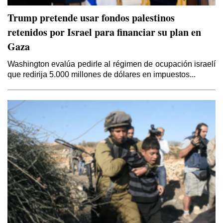
Por Samir Kozali
Trump pretende usar fondos palestinos
retenidos por Israel para financiar su plan en
La doble moral de Israel
Gaza
Por Gideon Levy
Washington evalúa pedirle al régimen de ocupación israelí
que redirija 5.000 millones de dólares en impuestos...
El caos que buscaba la invasión a Irak de
2003
Por Yaoudat Brahim
El Islam político de ISIS en la última tragedia
árabe
Por Talal Salman
Balcanizacion de Irak y el Medio Oriente
Por Mahdi D. Nazemroaya (*)
Schlomo Sand: El pueblo judío es una
invención
Por Eugenio García Gascón