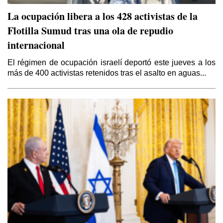
La ocupación libera a los 428 activistas de la
Flotilla Sumud tras una ola de repudio
internacional
El régimen de ocupación israelí deportó este jueves a los
El Kurdistán y el Califato
más de 400 activistas retenidos tras el asalto en aguas...
Por Thierry Meyssan
Sirio – Libanés
Por Yaoudat Brahim
Esa Noche Tan Larga
Por Samir Kozali
El Papa en Tierra Santa
Por Yaoudat Brahim
Una voz en el desierto?