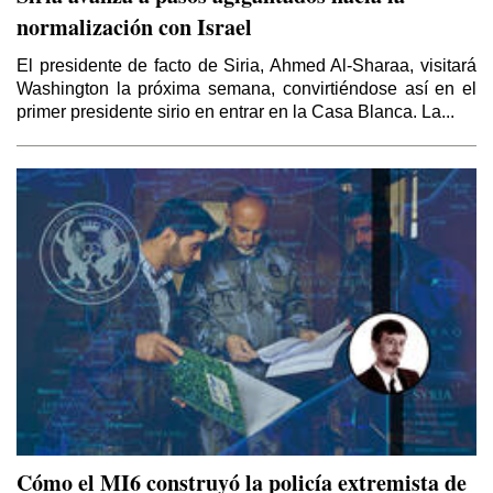
normalización con Israel
La doble moral de Israel
Por Gideon Levy
El presidente de facto de Siria, Ahmed Al-Sharaa, visitará
Washington la próxima semana, convirtiéndose así en el
primer presidente sirio en entrar en la Casa Blanca. La...
El caos que buscaba la invasión a Irak de
2003
Por Yaoudat Brahim
El Islam político de ISIS en la última tragedia
árabe
Por Talal Salman
Balcanizacion de Irak y el Medio Oriente
Por Mahdi D. Nazemroaya (*)
Schlomo Sand: El pueblo judío es una
invención
Por Eugenio García Gascón
Geopolítica de la guerra contra Siria y la
Cómo el MI6 construyó la policía extremista de
guerra contra E.I.