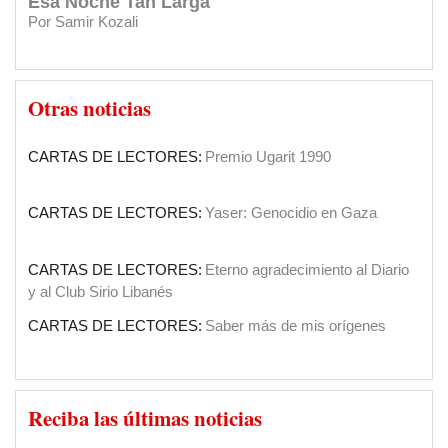
Esa Noche Tan Larga
Por Samir Kozali
INSTITUCIONES:
Clásica en el Sirio Libanés
El Papa en Tierra Santa
SOCIEDAD:
El Diario Sirio Libanés cumple 90 años
Otras noticias
Por Yaoudat Brahim
CARTAS DE LECTORES:
Premio Ugarit 1990
Una voz en el desierto?
Por Samir Kozali
CARTAS DE LECTORES:
Yaser: Genocidio en Gaza
La doble moral de Israel
Por Gideon Levy
CARTAS DE LECTORES:
Eterno agradecimiento al Diario
y al Club Sirio Libanés
El caos que buscaba la invasión a Irak de
CARTAS DE LECTORES:
Saber más de mis orígenes
2003
Por Yaoudat Brahim
CARTAS DE LECTORES:
Agradecimiento por apoyos a su
El Islam político de ISIS en la última tragedia
gestión
Reciba las últimas noticias
árabe
Por Talal Salman
CARTAS DE LECTORES:
Felicitaciones