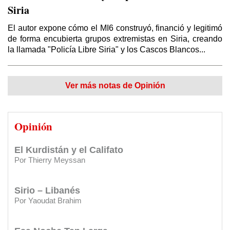
Siria
Por Thierry Meyssan (*)
¿Por qué los sirios apoyan a Bashar Al Asad?
El autor expone cómo el MI6 construyó, financió y legitimó
de forma encubierta grupos extremistas en Siria, creando
Por Tim Anderson (*) / Traducción: Redacción DSL
la llamada "Policía Libre Siria" y los Cascos Blancos...
El vergonzoso "trato del siglo"
CARTAS DE LECTORES:
Premio Ugarit 1990
Por Elías Akleh / Traducido y editado por Redacción Diario Sirio Libanés
Ver más notas de Opinión
CARTAS DE LECTORES:
Yaser: Genocidio en Gaza
El mito de la “revolución siria” fabricado ‎por
el Reino Unido
Opinión
Por Thierry Meyssan
CARTAS DE LECTORES:
Eterno agradecimiento al Diario
y al Club Sirio Libanés
El Kurdistán y el Califato
Por Thierry Meyssan
CARTAS DE LECTORES:
Saber más de mis orígenes
Sirio – Libanés
CARTAS DE LECTORES:
Agradecimiento por apoyos a su
Por Yaoudat Brahim
gestión
CARTAS DE LECTORES:
Felicitaciones