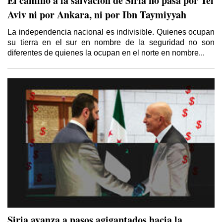
El camino a la salvación de Siria no pasa por Tel
Aviv ni por Ankara, ni por Ibn Taymiyyah
La independencia nacional es indivisible. Quienes ocupan
El Kurdistán y el Califato
su tierra en el sur en nombre de la seguridad no son
Por Thierry Meyssan
diferentes de quienes la ocupan en el norte en nombre...
Sirio – Libanés
Por Yaoudat Brahim
Esa Noche Tan Larga
Por Samir Kozali
El Papa en Tierra Santa
Por Yaoudat Brahim
Una voz en el desierto?
Por Samir Kozali
Siria avanza a pasos agigantados hacia la