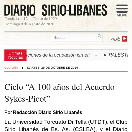
Fundado el 12 de Enero de 1929
Domingo 9 de Agosto de 2026
ﻉﺮﺒﻳ
Últimas
ajo condiciones de la ocupación israelí
► PALESTINA | Ré
Noticias
CULTURA
MARTES, 25 DE OCTUBRE DE 2016
Ciclo “A 100 años del Acuerdo
Sykes-Picot”
Por
Redacción Diario Sirio Libanés
La Universidad Torcuato Di Tella (UTDT), el Club
Sirio Libanés de Bs. As. (CSLBA), y el Diario