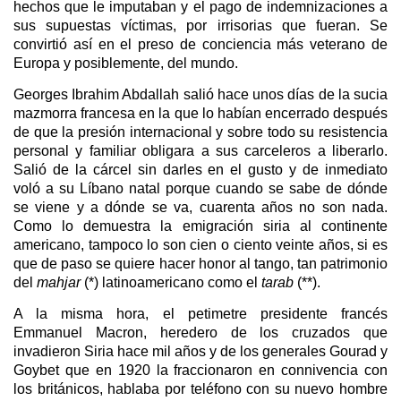
hechos que le imputaban y el pago de indemnizaciones a
sus supuestas víctimas, por irrisorias que fueran. Se
convirtió así en el preso de conciencia más veterano de
Europa y posiblemente, del mundo.
Georges Ibrahim Abdallah salió hace unos días de la sucia
mazmorra francesa en la que lo habían encerrado después
de que la presión internacional y sobre todo su resistencia
personal y familiar obligara a sus carceleros a liberarlo.
Salió de la cárcel sin darles en el gusto y de inmediato
voló a su Líbano natal porque cuando se sabe de dónde
se viene y a dónde se va, cuarenta años no son nada.
Como lo demuestra la emigración siria al continente
americano, tampoco lo son cien o ciento veinte años, si es
que de paso se quiere hacer honor al tango, tan patrimonio
del
mahjar
(*) latinoamericano como el
tarab
(**).
A la misma hora, el petimetre presidente francés
Emmanuel Macron, heredero de los cruzados que
invadieron Siria hace mil años y de los generales Gourad y
Goybet que en 1920 la fraccionaron en connivencia con
los británicos, hablaba por teléfono con su nuevo hombre