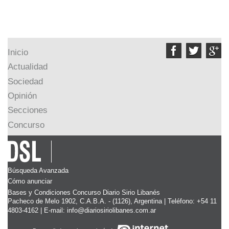



Inicio
Actualidad
Sociedad
Opinión
Secciones
Concurso
Búsqueda Avanzada
Cómo anunciar
Bases y Condiciones Concurso Diario Sirio Libanés
Pacheco de Melo 1902, C.A.B.A. - (1126), Argentina | Teléfono: +54 11
4803-4162 | E-mail:
info@diariosiriolibanes.com.ar