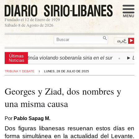
Fundado el 12 de Enero de 1929
Sábado 8 de Agosto de 2026
ﻉﺮﺒﻳ
Últimas
aelí continúa violando soberanía siria en el sur
► LÍBANO
Noticias
TRIBUNA Y DEBATE
LUNES, 28 DE JULIO DE 2025
Georges y Ziad, dos nombres y
una misma causa
Por
Pablo Sapag M.
Dos figuras libanesas resuenan estos días en
forma simultánea en la actualidad del Levante.