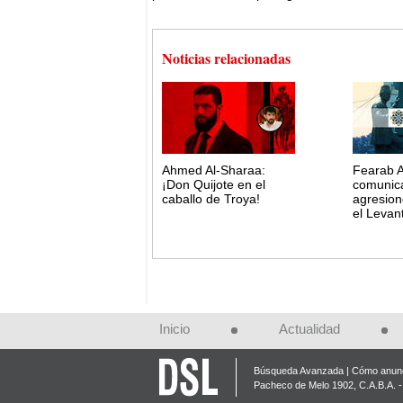
Noticias relacionadas
Ahmed Al-Sharaa:
Fearab A
¡Don Quijote en el
comunica
caballo de Troya!
agresion
el Levan
Inicio
Actualidad
Búsqueda Avanzada
Cómo anunc
Pacheco de Melo 1902, C.A.B.A. - 