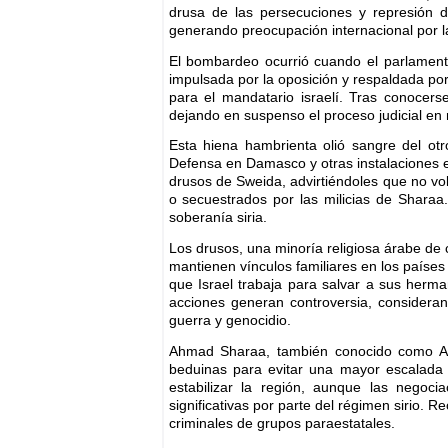
drusa de las persecuciones y represión
generando preocupación internacional por la
El bombardeo ocurrió cuando el parlamento 
impulsada por la oposición y respaldada por
para el mandatario israelí. Tras conocerse 
dejando en suspenso el proceso judicial en 
Esta hiena hambrienta olió sangre del otro
Defensa en Damasco y otras instalaciones en
drusos de Sweida, advirtiéndoles que no vol
o secuestrados por las milicias de Sharaa.
soberanía siria.
Los drusos, una minoría religiosa árabe de c
mantienen vínculos familiares en los países
que Israel trabaja para salvar a sus herma
acciones generan controversia, considera
guerra y genocidio.
Ahmad Sharaa, también conocido como Al J
beduinas para evitar una mayor escalada d
estabilizar la región, aunque las negoc
significativas por parte del régimen sirio. 
criminales de grupos paraestatales.