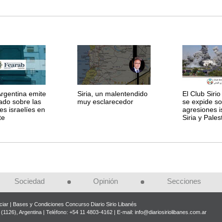
rgentina emite
Siria, un malentendido
El Club Siri
do sobre las
muy esclarecedor
se expide so
es israelíes en
agresiones i
te
Siria y Pales
Sociedad
Opinión
Secciones
iar
Bases y Condiciones Concurso Diario Sirio Libanés
(1126), Argentina | Teléfono: +54 11 4803-4162 | E-mail:
info@diariosiriolibanes.com.ar