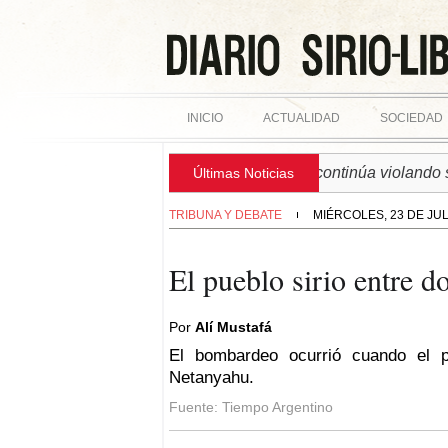
INICIO
ACTUALIDAD
SOCIEDAD
► SIRIA | Régimen israelí continúa violando soberan
Últimas Noticias
TRIBUNA Y DEBATE
MIÉRCOLES, 23 DE JUL
El pueblo sirio entre d
Por
Alí Mustafá
El bombardeo ocurrió cuando el pa
Netanyahu.
Fuente: Tiempo Argentino