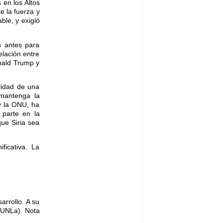
 en los Altos
e la fuerza y
ble, y exigió
s antes para
elación entre
nald Trump y
ilidad de una
mantenga la
 y la ONU, ha
 parte en la
que Siria sea
ficativa. La
rrollo. A su
 (UNLa). Nota