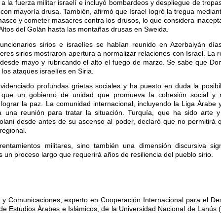
 a la fuerza militar israelí e incluyó bombardeos y despliegue de tropas
on mayoría drusa. También, afirmó que Israel logró la tregua mediant
masco y cometer masacres contra los drusos, lo que considera inacepta
s Altos del Golán hasta las montañas drusas en Sweida.
uncionarios sirios e israelíes se habían reunido en Azerbaiyán día
eres sirios mostraron apertura a normalizar relaciones con Israel. La r
 desde mayo y rubricando el alto el fuego de marzo. Se sabe que Do
os ataques israelíes en Siria.
evidenciado profundas grietas sociales y ha puesto en duda la posib
n que un gobierno de unidad que promueva la cohesión social y 
ara lograr la paz. La comunidad internacional, incluyendo la Liga Árabe
una reunión para tratar la situación. Turquía, que ha sido arte y
 Jolani desde antes de su ascenso al poder, declaró que no permitirá 
regional.
entamientos militares, sino también una dimensión discursiva signi
 un proceso largo que requerirá años de resiliencia del pueblo sirio.
 y Comunicaciones, experto en Cooperación Internacional para el Desa
a de Estudios Árabes e Islámicos, de la Universidad Nacional de Lanús