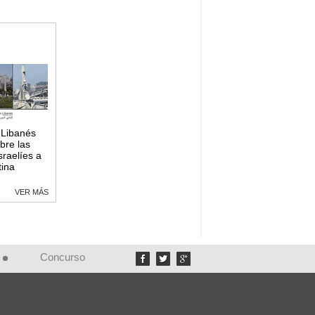
o Libanés
bre las
sraelíes a
tina
VER MÁS
Concurso


