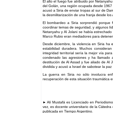
El alto el fuego fue atribuido por Netanyahu
del Golán, una región ocupada desde 1967 c
acusó a Siria de enviar tropas al sur de Da
la desmilitarización de una franja desde lo
El bombardeo a Siria sorprendió porque f
coordinar temas de seguridad, y algunos líd
Netanyahu y Al Jolani se había estrechado
Marco Rubio eran mediadores para detener l
Desde diciembre, la violencia en Siria ha 
estabilidad duradera. Muchos considera
integridad territorial sería la mejor vía p
condenado las agresiones y ha llamado a 
destitución de Al Assad y fue aliado de Al
dividida y acusó a Israel de sabotear la paz 
La guerra en Siria no sólo involucra enfr
recuperación de esta situación traumática es
► Alí Mustafá es Licenciado en Periodismo
vez, es docente universitario de la Cátedr
publicada en Tiempo Argentino.