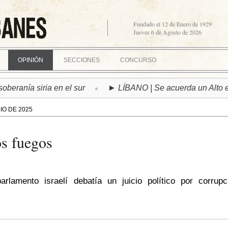
Fundado el 12 de Enero de 1929
Jueves 6 de Agosto de 2026
OPINIÓN
SECCIONES
CONCURSO
ía siria en el sur
► LÍBANO | Se acuerda un Alto el Fueg
IO DE 2025
os fuegos
rlamento israelí debatía un juicio político por corrupc