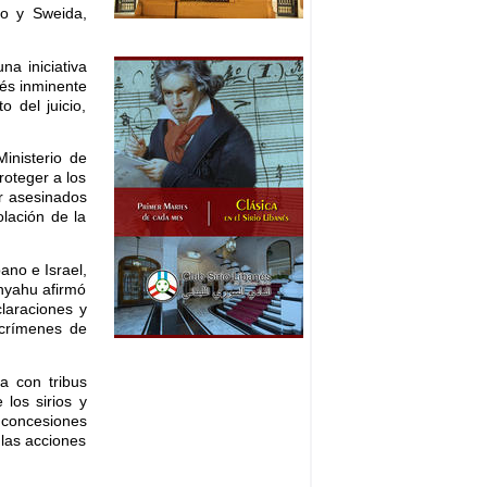
co y Sweida,
na iniciativa
vés inminente
o del juicio,
Ministerio de
roteger a los
er asesinados
olación de la
ano e Israel,
anyahu afirmó
claraciones y
 crímenes de
a con tribus
los sirios y
 concesiones
 las acciones