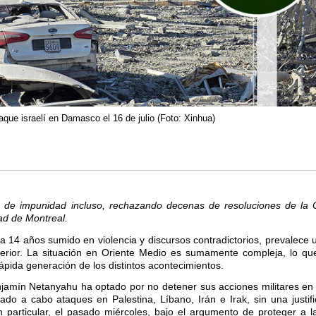
aque israelí en Damasco el 16 de julio (Foto: Xinhua)
o de impunidad incluso, rechazando decenas de resoluciones de la
dad de Montreal.
va 14 años sumido en violencia y discursos contradictorios, prevalece
exterior. La situación en Oriente Medio es sumamente compleja, lo que
rápida generación de los distintos acontecimientos.
jamín Netanyahu ha optado por no detener sus acciones militares en l
evado a cabo ataques en Palestina, Líbano, Irán e Irak, sin una justifi
n particular, el pasado miércoles, bajo el argumento de proteger a 