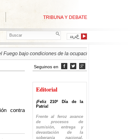
TRIBUNA Y DEBATE
ﻉﺮﺒﻳ
o bajo condiciones de la ocupación israelí
► PALESTINA |
Seguinos en



Editorial
¡Feliz 210º Día de la
Patria!
ión contra
Frente al feroz avance
de procesos de
sumisión, entrega y
devastación de la
soberanía nacional,