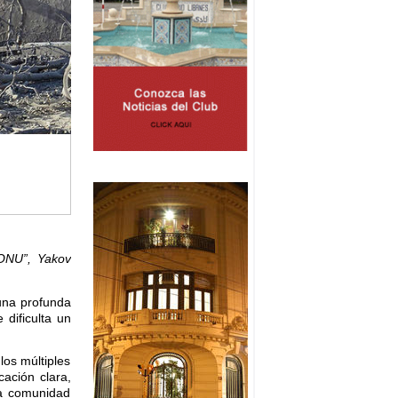
 ONU”, Yakov
 una profunda
 dificulta un
os múltiples
cación clara,
la comunidad