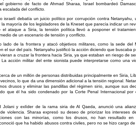
 del gobierno de facto de Ahmad Sharaa, Israel bombardeó Damas
 escalada del conflicto.
israelí debatía un juicio político por corrupción contra Netanyahu, u
 la mayoría de los legisladores de la Kneset que parecía indicar un re
el ataque a Siria, la tensión política llevó a posponer el tratamient
medio de un escenario de tensión y conflicto.
 lado de la frontera y atacó objetivos militares, como la sede del 
 el sur del país. Netanyahu justificó la acción diciendo que buscaba p
vieran a cruzar la frontera hacia Siria, ya que estaban en riesgo de s
 La acción militar del ente sionista puede interpretarse como una vi
erca de un millón de personas distribuidas principalmente en Siria, Líb
 vecinos, lo que da una dimensión adicional a la tensión regional. Net
nos drusos y eliminar las pandillas del régimen sirio, aunque sus de
ndo que él ha sido condenado por la Corte Penal Internacional por
olani y exlíder de la rama siria de Al Qaeda, anunció una alianz
e violencia. Sharaa expresó su deseo de priorizar los intereses de 
iaciones con las minorías, como los drusos, no han resultado en
Reconoció que ha habido abusos contra civiles, pero no se hizo cargo de