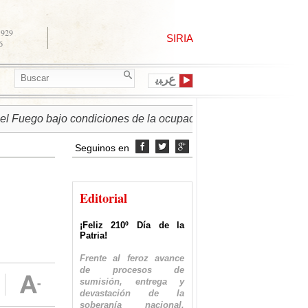
1929
SIRIA
6
ﻉﺮﺒﻳ
ego bajo condiciones de la ocupación israelí
► PALESTINA
Seguinos en



Editorial
¡Feliz 210º Día de la
Patria!
Frente al feroz avance
de procesos de
sumisión, entrega y
devastación de la
soberanía nacional,