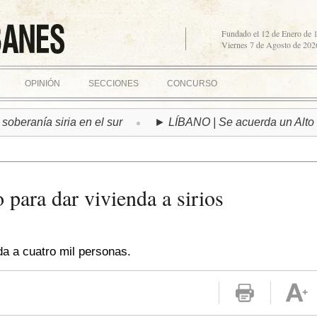
Fundado el 12 de Enero de 
Viernes 7 de Agosto de 202
OPINIÓN
SECCIONES
CONCURSO
anía siria en el sur
► LÍBANO | Se acuerda un Alto el Fu
 para dar vivienda a sirios
da a cuatro mil personas.