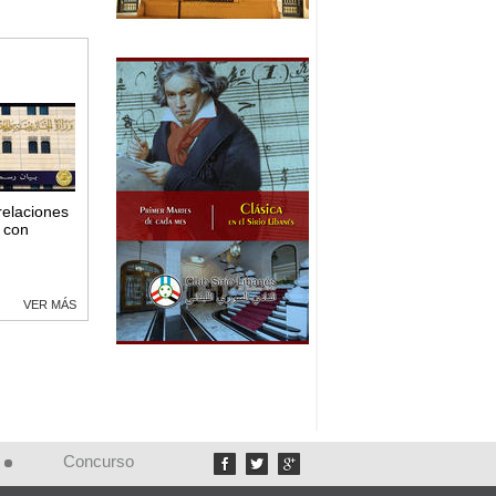
relaciones
 con
VER MÁS
Concurso


