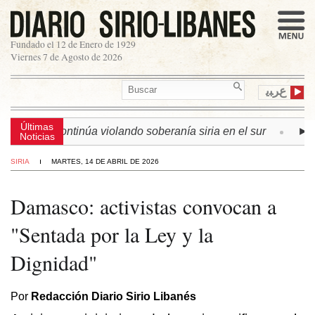
Fundado el 12 de Enero de 1929
Viernes 7 de Agosto de 2026
ﻉﺮﺒﻳ
Últimas
 israelí continúa violando soberanía siria en el sur
► LÍB
Noticias
SIRIA
MARTES, 14 DE ABRIL DE 2026
Damasco: activistas convocan a
"Sentada por la Ley y la
Dignidad"
Por
Redacción Diario Sirio Libanés