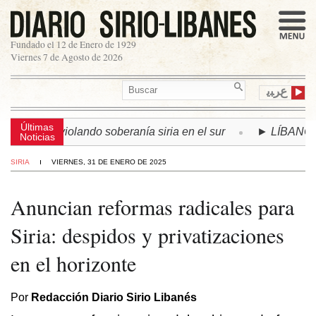
Fundado el 12 de Enero de 1929
Viernes 7 de Agosto de 2026
ﻉﺮﺒﻳ
Últimas
inúa violando soberanía siria en el sur
► LÍBANO | Se acu
Noticias
SIRIA
VIERNES, 31 DE ENERO DE 2025
Anuncian reformas radicales para
Siria: despidos y privatizaciones
en el horizonte
Por
Redacción Diario Sirio Libanés