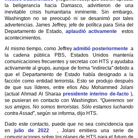
la beligerancia hacia Damasco, advirtieron de una
inevitable crisis humanitaria inminente. Sin embargo,
Washington no se preocupó ni se desanimó por tales
advertencias. James Jeffrey, jefe de política para Siria del
Departamento de Estado,
aplaudió activamente
estos
acontecimientos.
Al mismo tiempo, como Jeffrey
admitió posteriormente
a
la cadena pública PBS, Estados Unidos mantenía
comunicaciones frecuentes y secretas con HTS y ayudaba
activamente al grupo, aunque de forma “indirecta” debido a
que el Departamento de Estado había designado a la
facción como entidad terrorista. Esto se produjo después
de que sus líderes, entre ellos Abu Mohammed Jolani
(actual Ahmad Al Sharaa
presidente interino de-facto
),
se pusieran en contacto con Washington.
“Queremos ser
sus amigos. No somos terroristas. Sólo estamos luchando
contra Assad”
, según se informa, dijo HTS.
Dado este contacto, puede que no sea coincidencia que
en
julio de 2022
, Jolani emitiera una serie de
comunicaciones sobre los planes de HTS para el futuro de