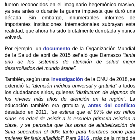
fueron reconocidos en el imaginario hegemónico masivo,
ya sea antes o durante la guerra impuesta que duró una
década. Sin embargo, innumerables informes de
importantes instituciones internacionales subrayan esta
realidad, que ahora ha sido brutalmente derrotada y nunca
volverá.
Por ejemplo, un
documento
de la Organización Mundial
de la Salud de abril de 2015 señaló que Damasco
“tenía
uno de los sistemas de atención de salud mejor
desarrollados del mundo árabe”.
También, según una
investigación
de la ONU de 2018, se
extendió la
“atención médica universal y gratuita”
a todos
los ciudadanos sirios, quienes
“disfrutaron de algunos de
los niveles más altos de atención en la región”
. La
educación también era gratuita y,
antes del conflicto
desatado en 2011,
“se estima que el 97% de los niños
sirios en edad de asistir a la escuela primaria asistían a
clase, y se pensaba que las tasas de alfabetización de
Siria superaban el 90% tanto para hombres como para
mujeres [énfasis añadido]”
. Para
2016
, más de la mitad de