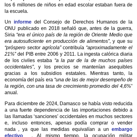
los 6 millones de niños en edad escolar estaban fuera de
la escuela.
Un
informe
del Consejo de Derechos Humanos de la
ONU publicado en 2018 señaló que, antes de la guerra,
Siria
“era el único país de la región de Oriente Medio que
era autosuficiente en producción de alimentos”
, y que su
“próspero sector agrícola”
contribuía
“aproximadamente el
21%”
del PIB entre 2006 y 2011. La ingesta calórica diaria
de los civiles estaba
“a la par de la de muchos países
occidentales”
, y los precios se mantenían asequibles
gracias a los subsidios estatales. Mientras tanto, la
economía del país era
“una de las de mejor desempeño de
la región, con una tasa de crecimiento promedio del 4,6%”
anual.
Para diciembre de 2024, Damasco se había visto reducida
a una fuerte dependencia de las importaciones debido a
las llamadas ‘sanciones’ occidentales en muchos sectores
e, incluso entonces, apenas podía comprar o vender
nada
,
ya que las medidas equivalían a un
embargo
efectivo
. Al mismo tiempo, la ocupación militar