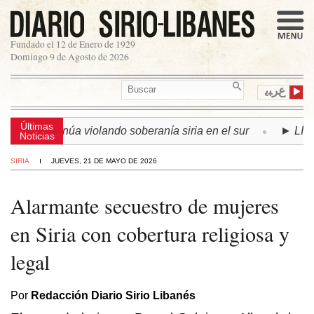
Fundado el 12 de Enero de 1929
Domingo 9 de Agosto de 2026
ﻉﺮﺒﻳ
Últimas
lí continúa violando soberanía siria en el sur
► LÍBANO |
Noticias
SIRIA
JUEVES, 21 DE MAYO DE 2026
Alarmante secuestro de mujeres
en Siria con cobertura religiosa y
legal
Por
Redacción Diario Sirio Libanés