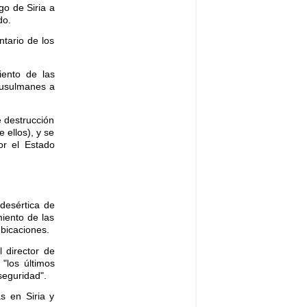
go de Siria a
do.
ntario de los
iento de las
 musulmanes a
e destrucción
 ellos), y se
or el Estado
desértica de
miento de las
ubicaciones.
 director de
 "los últimos
seguridad".
s en Siria y