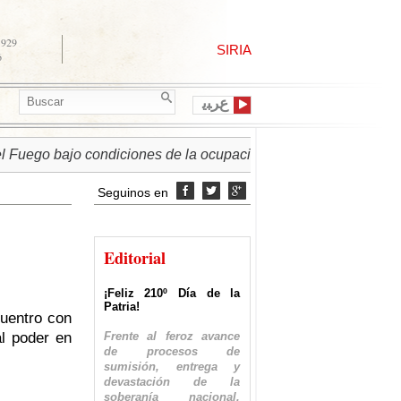
1929
SIRIA
6
ﻉﺮﺒﻳ
 bajo condiciones de la ocupación israelí
► PALESTINA |
Seguinos en



Editorial
¡Feliz 210º Día de la
Patria!
cuentro con
Frente al feroz avance
al poder en
de procesos de
sumisión, entrega y
devastación de la
soberanía nacional,