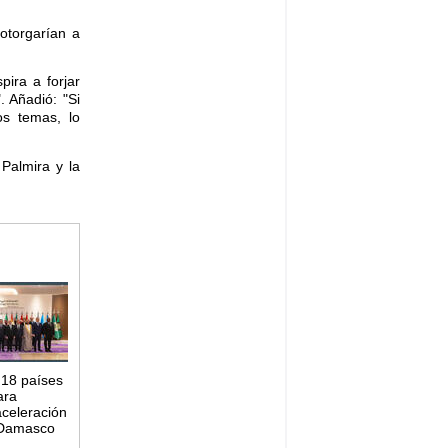
 otorgarían a
pira a forjar
. Añadió: "Si
os temas, lo
 Palmira y la
 18 países
ara
aceleración
 Damasco