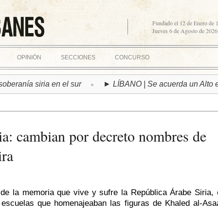
Fundado el 12 de Enero de 
Jueves 6 de Agosto de 2026
OPINIÓN
SECCIONES
CONCURSO
ía siria en el sur
► LÍBANO | Se acuerda un Alto el Fuego
ria: cambian por decreto nombres de
ira
de la memoria que vive y sufre la República Árabe Siria, 
 escuelas que homenajeaban las figuras de Khaled al-Asa