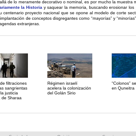
s allá de lo meramente decorativo o nominal, es por mucho la muestr
trariamente la Historia
y saquear la memoria, buscando erosionar los p
y su centenario proyecto nacional que se opone al modelo de corte sec
a implantación de conceptos disgregantes como “mayorías” y “minorías”
 agendas extranjeras.
e filtraciones
Régimen israelí
“Colonos” se 
as sangrientas
acelera la colonización
en Quneitra
la justicia
del Golán Sirio
ia de Sharaa