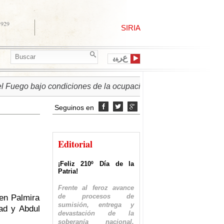
1929
SIRIA
ﻉﺮﺒﻳ
 bajo condiciones de la ocupación israelí
► PALESTINA |
Seguinos en



Editorial
¡Feliz 210º Día de la
Patria!
Frente al feroz avance
de procesos de
en Palmira
sumisión, entrega y
ad y Abdul
devastación de la
soberanía nacional,