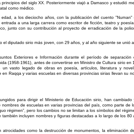
principios del siglo XX. Posteriormente viajó a Damasco y estudió m
natal como médico.
 edad, a los dieciocho años, con la publicación del cuento "Numan" e
de entrada a una larga carrera como escritor de ficción, teatro y poes
 junto con su contribución al proyecto de erradicación de la poliom
 el diputado sirio más joven, con 29 años, y al año siguiente se unió al
suntos Exteriores e Información durante el período de separación 
Unida (1958-1961), antes de convertirse en Ministro de Cultura sirio en
o un vasto legado de obras en poesía, artículos, literatura y nove
lle en Raqqa y varias escuelas en diversas provincias sirias llevan su 
ngidos para dirigir el Ministerio de Educación sirio, han cambiado
 nombres de escuelas en varias provincias del país, como parte de l
iguo régimen”, pero los cambios no se limitan a los símbolos del régim
ue también incluyen nombres y figuras destacadas a lo largo de los 80
en atrocidades como la destrucción de monumentos, la eliminación d