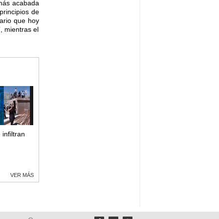
a más acabada
rincipios de
tario que hoy
, mientras el
infiltran
VER MÁS