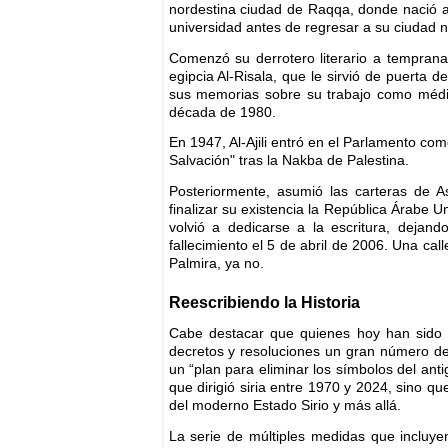
nordestina ciudad de Raqqa, donde nació a 
universidad antes de regresar a su ciudad 
Comenzó su derrotero literario a temprana
egipcia Al-Risala, que le sirvió de puerta 
sus memorias sobre su trabajo como médico,
década de 1980.
En 1947, Al-Ajili entró en el Parlamento como
Salvación" tras la Nakba de Palestina.
Posteriormente, asumió las carteras de A
finalizar su existencia la República Árabe 
volvió a dedicarse a la escritura, dejand
fallecimiento el 5 de abril de 2006. Una ca
Palmira, ya no.
Reescribiendo la Historia
Cabe destacar que quienes hoy han sido u
decretos y resoluciones un gran número de
un “plan para eliminar los símbolos del ant
que dirigió siria entre 1970 y 2024, sino q
del moderno Estado Sirio y más allá.
La serie de múltiples medidas que incluy