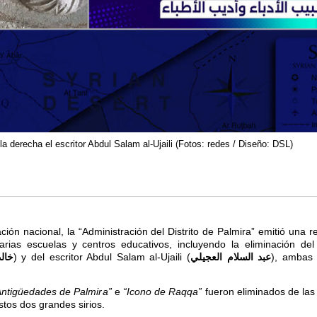
la derecha el escritor Abdul Salam al-Ujaili (Fotos: redes / Diseño: DSL)
ión nacional, la “Administración del Distrito de Palmira” emitió una r
ias escuelas y centros educativos, incluyendo la eliminación de
خال
) y del escritor Abdul Salam al-Ujaili (
عبد السلام العجيلي
), ambas
Antigüedades de Palmira”
e
“Icono de Raqqa”
fueron eliminados de las
tos dos grandes sirios.