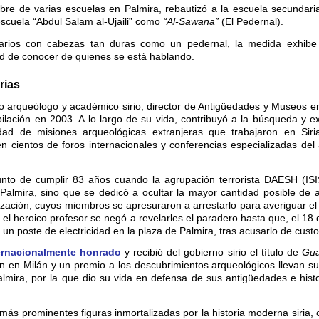
bre de varias escuelas en Palmira, rebautizó a la escuela secundaria
escuela “Abdul Salam al-Ujaili” como
“Al-Sawana”
(El Pedernal).
arios con cabezas tan duras como un pedernal, la medida exhibe
ad de conocer de quienes se está hablando.
rias
 arqueólogo y académico sirio, director de Antigüedades y Museos en
bilación en 2003. A lo largo de su vida, contribuyó a la búsqueda y 
idad de misiones arqueológicas extranjeras que trabajaron en Siri
 cientos de foros internacionales y conferencias especializadas del
nto de cumplir 83 años cuando la agrupación terrorista DAESH (ISIS
almira, sino que se dedicó a ocultar la mayor cantidad posible de 
zación, cuyos miembros se apresuraron a arrestarlo para averiguar el
a el heroico profesor se negó a revelarles el paradero hasta que, el 18
un poste de electricidad en la plaza de Palmira, tras acusarlo de custod
ernacionalmente honrado
y recibió del gobierno sirio el título de
Gua
rdín en Milán y un premio a los descubrimientos arqueológicos llevan 
almira, por la que dio su vida en defensa de sus antigüedades e hist
más prominentes figuras inmortalizadas por la historia moderna siria, 