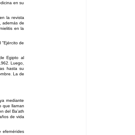
edicina en su
n la revista
ía, además de
ielitis en la
 "Ejército de
de Egipto al
 1962. Luego,
las hasta su
nombre. La de
 ya mediante
o que llaman
en del Ba’ath
 años de vida
e efemérides