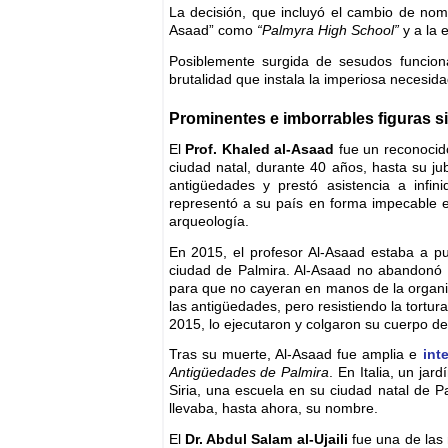
La decisión, que incluyó el cambio de nom
Asaad” como
“Palmyra High School”
y a la 
Posiblemente surgida de sesudos funcion
brutalidad que instala la imperiosa necesid
Prominentes e imborrables figuras si
El
Prof. Khaled al-Asaad
fue un reconocido
ciudad natal, durante 40 años, hasta su ju
antigüedades y prestó asistencia a infin
representó a su país en forma impecable en
arqueología.
En 2015, el profesor Al-Asaad estaba a pu
ciudad de Palmira. Al-Asaad no abandonó P
para que no cayeran en manos de la organi
las antigüedades, pero resistiendo la tortur
2015, lo ejecutaron y colgaron su cuerpo de 
Tras su muerte, Al-Asaad fue amplia e
int
Antigüedades de Palmira
. En Italia, un ja
Siria, una escuela en su ciudad natal de P
llevaba, hasta ahora, su nombre.
El
Dr. Abdul Salam al-Ujaili
fue una de las 