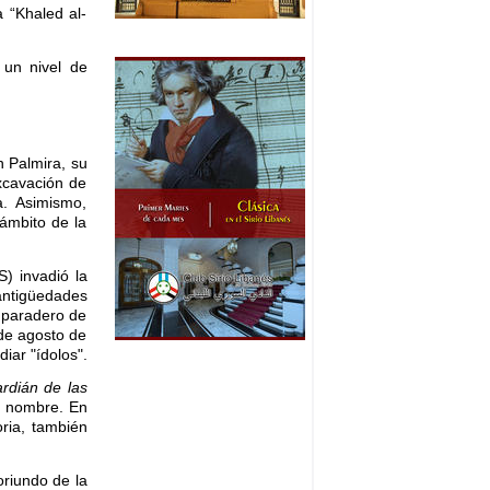
 “Khaled al-
 un nivel de
 Palmira, su
excavación de
a. Asimismo,
 ámbito de la
) invadió la
antigüedades
 paradero de
 de agosto de
iar "ídolos".
rdián de las
su nombre. En
oria, también
oriundo de la