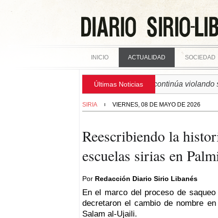
INICIO
ACTUALIDAD
SOCIEDAD
► SIRIA | Régimen israelí continúa violando soberan
Últimas Noticias
SIRIA
VIERNES, 08 DE MAYO DE 2026
Reescribiendo la histo
escuelas sirias en Palm
Por
Redacción Diario Sirio Libanés
En el marco del proceso de saqueo 
decretaron el cambio de nombre en
Salam al-Ujaili.