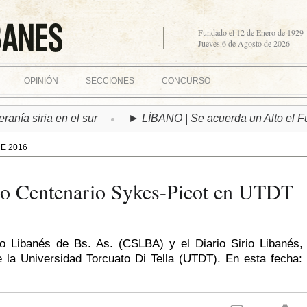
Fundado el 12 de Enero de 1929
Jueves 6 de Agosto de 2026
OPINIÓN
SECCIONES
CONCURSO
ria en el sur
► LÍBANO | Se acuerda un Alto el Fuego baj
E 2016
clo Centenario Sykes-Picot en UTDT
io Libanés de Bs. As. (CSLBA) y el Diario Sirio Libanés, 
 la Universidad Torcuato Di Tella (UTDT). En esta fecha: