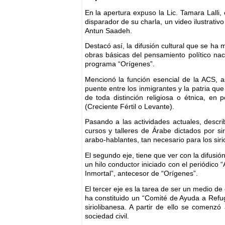
En la apertura expuso la Lic. Tamara Lalli
disparador de su charla, un video ilustrativ
Antun Saadeh.
Destacó así, la difusión cultural que se ha 
obras básicas del pensamiento político nac
programa “Orígenes”.
Mencionó la función esencial de la ACS, as
puente entre los inmigrantes y la patria qu
de toda distinción religiosa o étnica, en 
(Creciente Fértil o Levante).
Pasando a las actividades actuales, descri
cursos y talleres de Árabe dictados por s
arabo-hablantes, tan necesario para los siri
El segundo eje, tiene que ver con la difusión
un hilo conductor iniciado con el periódico
Inmortal”, antecesor de “Orígenes”.
El tercer eje es la tarea de ser un medio de
ha constituido un “Comité de Ayuda a Refugi
siriolibanesa. A partir de ello se comenz
sociedad civil.