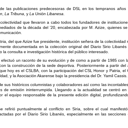
 las publicaciones predecesoras de DSL en los tempranos años ’
ón
,
La Tribuna
, y
La Unión Libanesa
.
olectividad que llevaron a cabo todos los fundadores de institucione
mediados de la década del ’20, encabezada por M. Azize, quienes se
omunicación.
tria, del que Azize fue presidente, institución señera de la colectividad
iamente documentada en la colección original del Diario Sirio Libané
o la consulta e investigación histórica del público interesado.
ón efectuó un raconto de su evolución y de como a partir de 1985 con l
on la construcción de la sede deportiva. Posteriormente a partir del
o que hoy es el CSLBA, con la participación del CSL Honor y Patria, el 
ddad, y la Asociación Akarense bajo la presidencia del Dr. Yamil Cassis.
e sus históricos columnistas y colaboradores así como las incontables
 de emisión ininterrumpida. Llegando a la actualidad se centró en d
por el equipo responsable de la presente edición digital, profundizan
 refirió puntualmente al conflicto en Siria, sobre el cual manifest
actadas por el Diario Sirio Libanés, especialmente en las secciones 