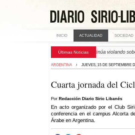
INICIO
ACTUALIDAD
SOCIEDAD
► SIRIA | Régimen israelí continúa violando soberanía si
Últimas Noticias
ARGENTINA
JUEVES, 15 DE SEPTIEMBRE D
Cuarta jornada del Ci
Por
Redacción Diario Sirio Libanés
En acto organizado por el Club Sir
conferencia en el campus Alcorta de
Árabe en Argentina.