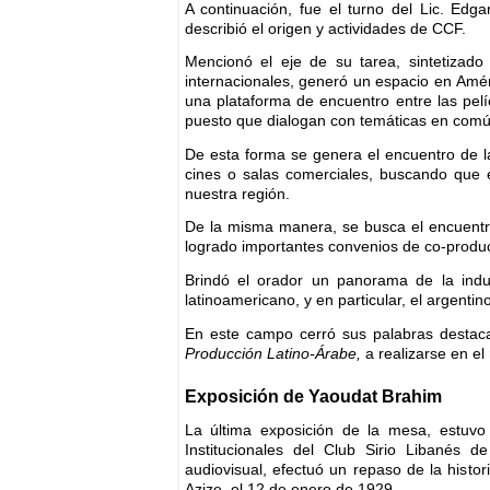
A continuación, fue el turno del Lic. Edg
describió el origen y actividades de CCF.
Mencionó el eje de su tarea, sintetizado 
internacionales, generó un espacio en Améri
una plataforma de encuentro entre las pel
puesto que dialogan con temáticas en comú
De esta forma se genera el encuentro de la
cines o salas comerciales, buscando que e
nuestra región.
De la misma manera, se busca el encuentro
logrado importantes convenios de co-produc
Brindó el orador un panorama de la indus
latinoamericano, y en particular, el argentino
En este campo cerró sus palabras destaca
Producción Latino-Árabe,
a realizarse en e
Exposición de Yaoudat Brahim
La última exposición de la mesa, estuvo 
Institucionales del Club Sirio Libanés
audiovisual, efectuó un repaso de la histo
Azize, el 12 de enero de 1929.