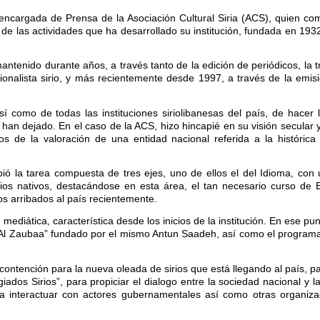
, encargada de Prensa de la Asociación Cultural Siria (ACS), quien c
o de las actividades que ha desarrollado su institución, fundada en 193
mantenido durante años, a través tanto de la edición de periódicos, la 
ionalista sirio, y más recientemente desde 1997, a través de la emisi
í como de todas las instituciones siriolibanesas del país, de hacer
e han dejado. En el caso de la ACS, hizo hincapié en su visión secular
pos de la valoración de una entidad nacional referida a la histórica
bió la tarea compuesta de tres ejes, uno de ellos el del Idioma, con
irios nativos, destacándose en esta área, el tan necesario curso de 
os arribados al país recientemente.
 mediática, característica desde los inicios de la institución. En ese p
 “Al Zaubaa” fundado por el mismo Antun Saadeh, así como el programa 
 contención para la nueva oleada de sirios que está llegando al país, pa
ados Sirios”, para propiciar el dialogo entre la sociedad nacional y la
ó a interactuar con actores gubernamentales así como otras organiza