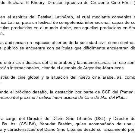
ardo Bechara El Khoury, Director Ejecutivo de Creciente Cine Fértil 
en el espíritu del Festival LatinArab, el cual mediante convenios 
ca Latina, para un festival de competencia internacional, capaz de co
ículas producidas en el mundo árabe, con aquellas producidas en Amé
n.
s audiencias en espacios abiertos de la sociedad civil, como centros 
l público se encuentre con películas que difícilmente encuentran dis
 entre las industrias del cine árabes y latinoamericanas. En ese sen
ción internacionales, citando el ejemplo de Argentina-Marruecos.
tria de cine global y la situación del nuevo cine árabe, así como
.
ndo el próximo desafío, la gestación por parte de CCF del
Primer
l marco del próximo
Festival Internacional de Cine de Mar del Plata
.
a cargo del Director del Diario Sirio Libanés (DSL), y Director d
 de Bs. As. (CSLBA), Yaoudat Brahim, quien acompañado de una p
ria y características del Diario Sirio Libanés desde su lanzamiento p