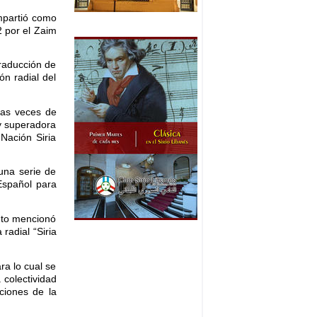
ompartió como
2 por el Zaim
traducción de
ón radial del
 las veces de
 y superadora
 Nación Siria
 una serie de
Español para
unto mencionó
radial “Siria
ra lo cual se
 colectividad
ciones de la