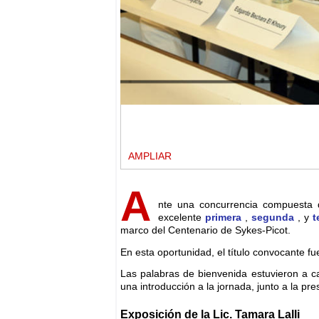
Palabras de Tamara Lalli.
AMPLIAR
A
nte una concurrencia compuesta de
excelente
primera
,
segunda
, y
t
marco del Centenario de Sykes-Picot.
En esta oportunidad, el título convocante f
Las palabras de bienvenida estuvieron a c
una introducción a la jornada, junto a la pre
Exposición de la Lic. Tamara Lalli