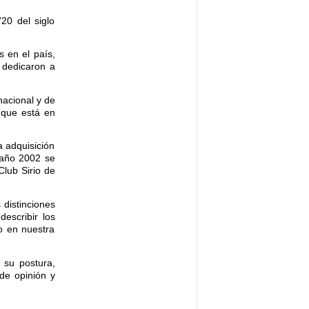
20 del siglo
s en el país,
 dedicaron a
 nacional y de
s que está en
a adquisición
 año 2002 se
Club Sirio de
 distinciones
escribir los
do en nuestra
ó su postura,
de opinión y