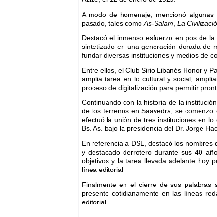
A modo de homenaje, mencionó algunas de
pasado, tales como
As-Salam
,
La Civilizaci
Destacó el inmenso esfuerzo en pos de la c
sintetizado en una generación dorada de 
fundar diversas instituciones y medios de c
Entre ellos, el Club Sirio Libanés Honor y Pa
amplia tarea en lo cultural y social, ampl
proceso de digitalización para permitir pront
Continuando con la historia de la instituci
de los terrenos en Saavedra, se comenzó c
efectuó la unión de tres instituciones en l
Bs. As. bajo la presidencia del Dr. Jorge Ha
En referencia a DSL, destacó los nombres d
y destacado derrotero durante sus 40 años
objetivos y la tarea llevada adelante hoy 
línea editorial.
Finalmente en el cierre de sus palabras se
presente cotidianamente en las líneas red
editorial.