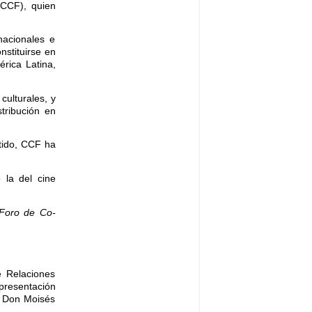
(CCF), quien
nacionales e
nstituirse en
rica Latina,
culturales, y
tribución en
tido, CCF ha
 la del cine
 Foro de Co-
e Relaciones
resentación
or Don Moisés