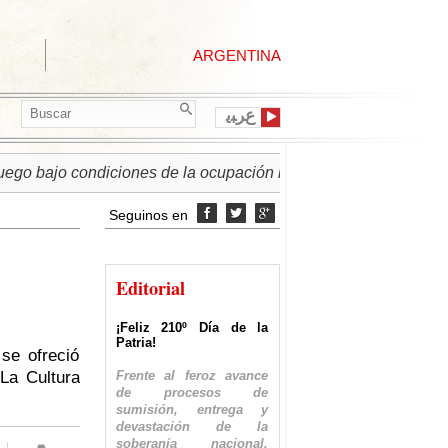
ARGENTINA
ﻉﺮﺒﻳ
o condiciones de la ocupación israelí
► PALESTINA | Régi
Seguinos en



Editorial
¡Feliz 210º Día de la
Patria!
se ofreció
Frente al feroz avance
 La Cultura
de procesos de
sumisión, entrega y
devastación de la
soberanía nacional,