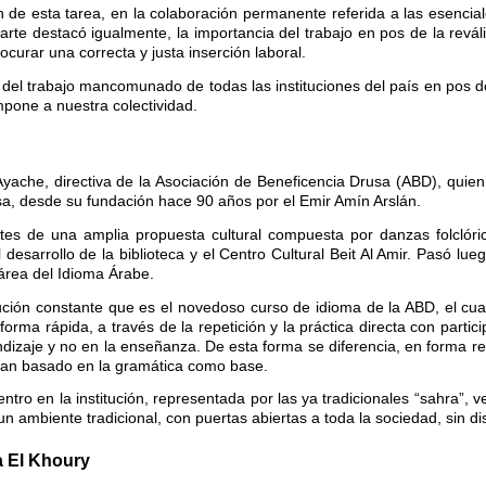
n de esta tarea, en la colaboración permanente referida a las esencia
arte destacó igualmente, la importancia del trabajo en pos de la reváli
ocurar una correcta y justa inserción laboral.
 del trabajo mancomunado de todas las instituciones del país en pos d
impone a nuestra colectividad.
 Ayache, directiva de la Asociación de Beneficencia Drusa (ABD), quie
casa, desde su fundación hace 90 años por el Emir Amín Arslán.
ntes de una amplia propuesta cultural compuesta por danzas folclóri
desarrollo de la biblioteca y el Centro Cultural Beit Al Amir. Pasó lueg
 área del Idioma Árabe.
ción constante que es el novedoso curso de idioma de la ABD, el cual
orma rápida, a través de la repetición y la práctica directa con partici
dizaje y no en la enseñanza. De esta forma se diferencia, en forma re
 han basado en la gramática como base.
tro en la institución, representada por las ya tradicionales “sahra”, v
 ambiente tradicional, con puertas abiertas a toda la sociedad, sin dis
a El Khoury