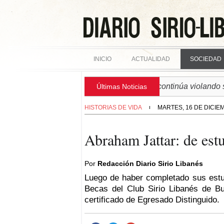
INICIO
ACTUALIDAD
SOCIEDAD
► SIRIA | Régimen israelí continúa violando soberan
Últimas Noticias
HISTORIAS DE VIDA
MARTES, 16 DE DICIE
Abraham Jattar: de est
Por
Redacción Diario Sirio Libanés
Luego de haber completado sus estu
Becas del Club Sirio Libanés de Bu
certificado de Egresado Distinguido.