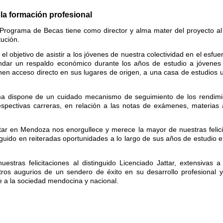
la formación profesional
Programa de Becas tiene como director y alma mater del proyecto al
tución.
objetivo de asistir a los jóvenes de nuestra colectividad en el esfue
ndar un respaldo económico durante los años de estudio a jóvenes
nen acceso directo en sus lugares de origen, a una casa de estudios un
ma dispone de un cuidado mecanismo de seguimiento de los rendimi
espectivas carreras, en relación a las notas de exámenes, materias
ttar en Mendoza nos enorgullece y merece la mayor de nuestras felici
guido en reiteradas oportunidades a lo largo de sus años de estudio e
stras felicitaciones al distinguido Licenciado Jattar, extensivas a
ros augurios de un sendero de éxito en su desarrollo profesional y
e a la sociedad mendocina y nacional.