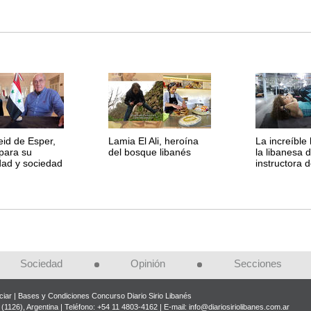
id de Esper,
Lamia El Ali, heroína
La increíble 
para su
del bosque libanés
la libanesa d
idad y sociedad
instructora 
Sociedad
Opinión
Secciones
iar
Bases y Condiciones Concurso Diario Sirio Libanés
(1126), Argentina | Teléfono: +54 11 4803-4162 | E-mail:
info@diariosiriolibanes.com.ar