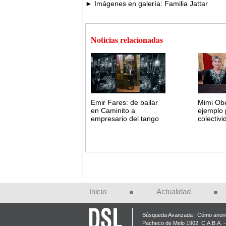
► Imágenes en galería: Familia Jattar
Noticias relacionadas
Emir Fares: de bailar
Mimi Obe
en Caminito a
ejemplo 
empresario del tango
colectiv
Inicio
Actualidad
Búsqueda Avanzada
Cómo anunc
Pacheco de Melo 1902, C.A.B.A. - 