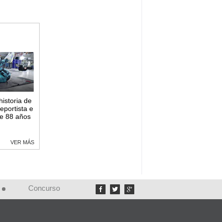
historia de
eportista e
de 88 años
VER MÁS
Concurso


