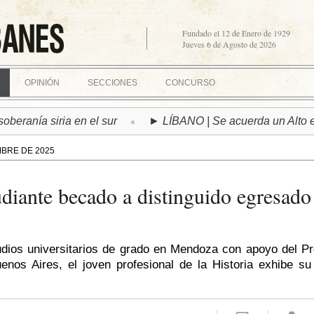
Fundado el 12 de Enero de 1929
Jueves 6 de Agosto de 2026
OPINIÓN
SECCIONES
CONCURSO
ía siria en el sur
► LÍBANO | Se acuerda un Alto el Fueg
MBRE DE 2025
udiante becado a distinguido egresado
dios universitarios de grado en Mendoza con apoyo del P
enos Aires, el joven profesional de la Historia exhibe su