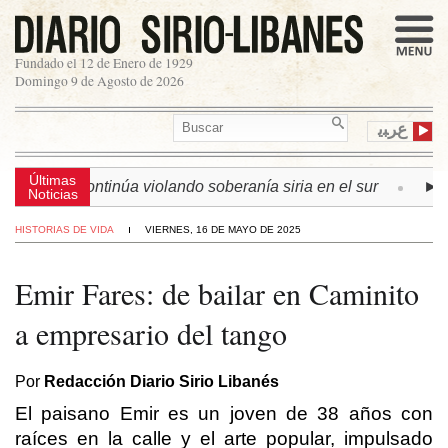
Fundado el 12 de Enero de 1929
Domingo 9 de Agosto de 2026
ﻉﺮﺒﻳ
Últimas
 israelí continúa violando soberanía siria en el sur
► LÍB
Noticias
HISTORIAS DE VIDA
VIERNES, 16 DE MAYO DE 2025
Emir Fares: de bailar en Caminito
a empresario del tango
Por
Redacción Diario Sirio Libanés
El paisano Emir es un joven de 38 años con
raíces en la calle y el arte popular, impulsado