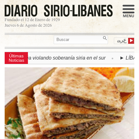
Fundado el 12 de Enero de 1929
Jueves 6 de Agosto de 2026
ﻉﺮﺒﻳ
Últimas
inúa violando soberanía siria en el sur
► LÍBANO | Se acu
Noticias