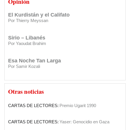
Opinión
Por Thierry Meyssan
CARTAS DE LECTORES:
Eterno agradecimiento al Diario
y al Club Sirio Libanés
El Kurdistán y el Califato
Por Thierry Meyssan
CARTAS DE LECTORES:
Saber más de mis orígenes
Sirio – Libanés
CARTAS DE LECTORES:
Agradecimiento por apoyos a su
Por Yaoudat Brahim
gestión
CARTAS DE LECTORES:
Felicitaciones
Esa Noche Tan Larga
Por Samir Kozali
INSTITUCIONES:
Clásica en el Sirio Libanés
El Papa en Tierra Santa
SOCIEDAD:
El Diario Sirio Libanés cumple 90 años
Otras noticias
Por Yaoudat Brahim
CARTAS DE LECTORES:
Premio Ugarit 1990
Una voz en el desierto?
Por Samir Kozali
CARTAS DE LECTORES:
Yaser: Genocidio en Gaza
La doble moral de Israel