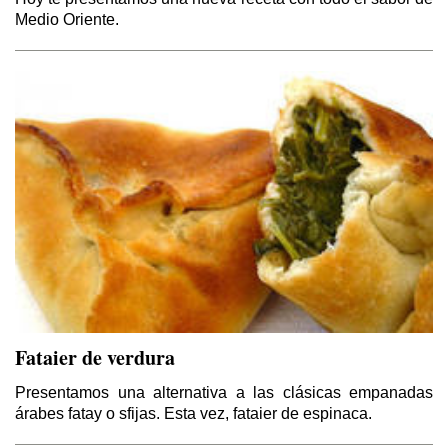
Medio Oriente.
El Kurdistán y el Califato
Por Thierry Meyssan
Fataier de verdura
Sirio – Libanés
Por Yaoudat Brahim
Presentamos una alternativa a las clásicas empanadas
árabes fatay o sfijas. Esta vez, fataier de espinaca.