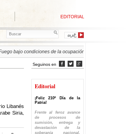
EDITORIAL
ﻉﺮﺒﻳ
ondiciones de la ocupación israelí
► PALESTINA | Régime
Seguinos en



Editorial
¡Feliz 210º Día de la
Patria!
rio Libanés
Frente al feroz avance
rabe Siria,
de procesos de
sumisión, entrega y
devastación de la
soberanía nacional,