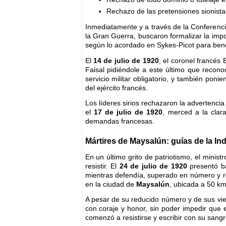
Rechazo de las pretensiones sionista
Inmediatamente y a través de la Conferenc
la Gran Guerra, buscaron formalizar la impos
según lo acordado en Sykes-Picot para benef
El
14 de julio de 1920
, el coronel francés
Faisal pidiéndole a este último que recono
servicio militar obligatorio, y también poni
del ejército francés.
Los líderes sirios rechazaron la advertenci
el
17 de julio de 1920
, merced a la clar
demandas francesas.
Mártires de Maysalún: guías de la I
En un último grito de patriotismo, el minist
resistir. El
24 de julio de 1920
presentó ba
mientras defendía, superado en número y rec
en la ciudad de
Maysalún
, ubicada a 50 km
A pesar de su reducido número y de sus viej
con coraje y honor, sin poder impedir que 
comenzó a resistirse y escribir con su san