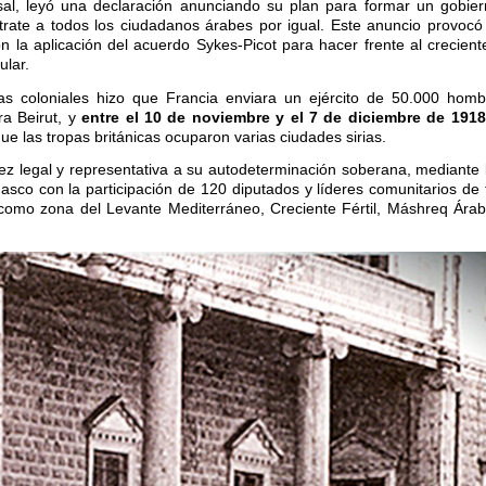
isal, leyó una declaración anunciando su plan para formar un gobie
trate a todos los ciudadanos árabes por igual. Este anuncio provocó 
n la aplicación del acuerdo Sykes-Picot para hacer frente al crecient
ular.
as coloniales hizo que Francia enviara un ejército de 50.000 hom
a Beirut, y
entre el 10 de noviembre y el 7 de diciembre de 1918
ue las tropas británicas ocuparon varias ciudades sirias.
lidez legal y representativa a su autodeterminación soberana, mediante 
asco con la participación de 120 diputados y líderes comunitarios de
a como zona del Levante Mediterráneo, Creciente Fértil, Máshreq Árab