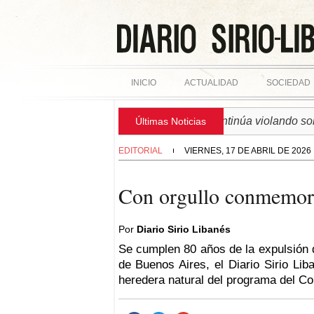
INICIO
ACTUALIDAD
SOCIEDAD
► SIRIA | Régimen israelí continúa violando soberanía siria
Últimas Noticias
EDITORIAL
VIERNES, 17 DE ABRIL DE 2026
Con orgullo conmemora
Por
Diario Sirio Libanés
Se cumplen 80 años de la expulsión d
de Buenos Aires, el Diario Sirio Li
heredera natural del programa del Co