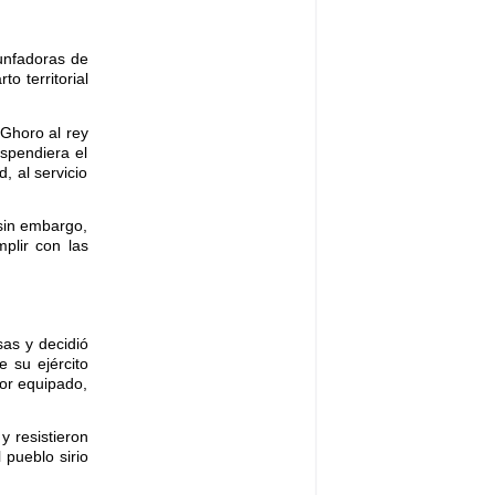
iunfadoras de
o territorial
 Ghoro al rey
uspendiera el
, al servicio
 sin embargo,
plir con las
as y decidió
e su ejército
jor equipado,
y resistieron
 pueblo sirio