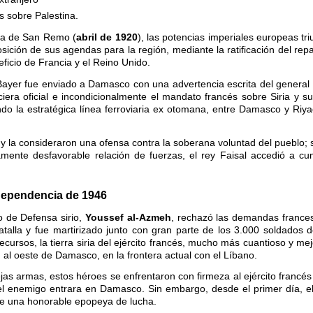
s sobre Palestina.
ia de San Remo (
abril de 1920
), las potencias imperiales europeas tr
ición de sus agendas para la región, mediante la ratificación del repart
icio de Francia y el Reino Unido.
 Bayer fue enviado a Damasco con una advertencia escrita del general
ciera oficial e incondicionalmente el mandato francés sobre Siria y s
endo la estratégica línea ferroviaria ex otomana, entre Damasco y Riyad
a y la consideraron una ofensa contra la soberana voluntad del pueblo;
amente desfavorable relación de fuerzas, el rey Faisal accedió a cum
ndependencia de 1946
ro de Defensa sirio,
Youssef al-Azmeh
, rechazó las demandas frances
talla y fue martirizado junto con gran parte de los 3.000 soldados d
ursos, la tierra siria del ejército francés, mucho más cuantioso y me
 al oeste de Damasco, en la frontera actual con el Líbano.
as armas, estos héroes se enfrentaron con firmeza al ejército francés 
el enemigo entrara en Damasco. Sin embargo, desde el primer día, el
gre una honorable epopeya de lucha.