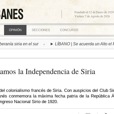
Fundado el 12 de Enero de 1929
Viernes 7 de Agosto de 2026
OPINIÓN
SECCIONES
CONCURSO
 en el sur
► LÍBANO | Se acuerda un Alto el Fuego bajo c
mos la Independencia de Siria
el colonialismo francés de Siria. Con auspicios del Club Si
banés conmemora la máxima fecha patria de la República Á
ngreso Nacional Sirio de 1920.