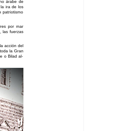
rno árabe de
la ira de los
e patriotismo
bres por mar
, las fuerzas
la acción del
 toda la Gran
e o Bilad al-