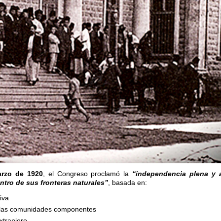
arzo de 1920
, el Congreso proclamó la
“independencia plena y 
entro de sus fronteras naturales”
, basada en:
iva
s las comunidades componentes
xtranjero