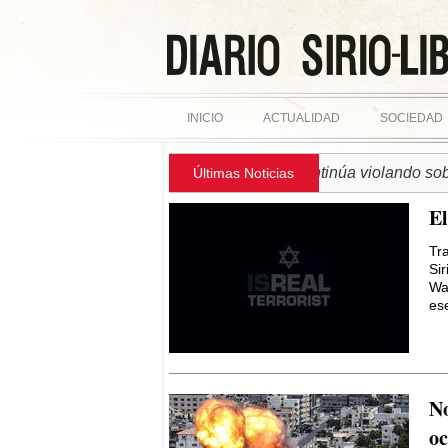
INICIO
ACTUALIDAD
SOCIEDAD
► SIRIA | Régimen israelí continúa violando soberanía 
Últimas Noticias
El
Tr
Si
Wa
ese
No
o