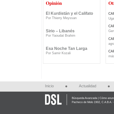
siria” fabricado ‎por el...
SO
Opinión
Ot
Por Thierry Meyssan
cum
El Kurdistán y el Califato
CA
Por Thierry Meyssan
Uga
CA
Sirio – Libanés
Gen
Por Yaoudat Brahim
CA
agr
Esa Noche Tan Larga
CA
Por Samir Kozali
más
CA
El Papa en Tierra Santa
imi
Por Yaoudat Brahim
CA
cio
Una voz en el desierto?
Inicio
Actualidad
Por Samir Kozali
IN
Sir
Búsqueda Avanzada
Cómo anunc
La doble moral de Israel
SO
Pacheco de Melo 1902, C.A.B.A. - 
Por Gideon Levy
cum