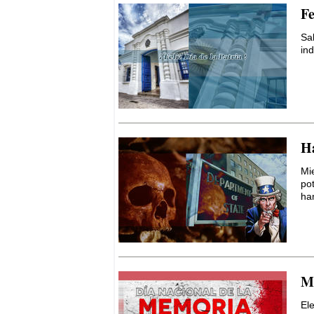
Fe
Sa
in
Ha
Mi
pot
ham
Me
El