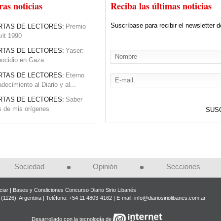
CIEDAD:
El Diario Sirio Libanés
ras noticias
Reciba las últimas noticias
ple 90 años
Suscríbase para recibir el newsletter d
RTAS DE LECTORES:
Premio
rit 1990
RTAS DE LECTORES:
Yaser:
ocidio en Gaza
RTAS DE LECTORES:
Eterno
adecimiento al Diario y al...
RTAS DE LECTORES:
Saber
 de mis orígenes
RTAS DE LECTORES:
Agradec
ento por apoyos a su gestión
RTAS DE LECTORES:
Felicita
nes
Sociedad
Opinión
Secciones
STITUCIONES:
Clásica en el
io Libanés
iar
Bases y Condiciones Concurso Diario Sirio Libanés
CIEDAD:
El Diario Sirio Libanés
(1126), Argentina | Teléfono: +54 11 4803-4162 | E-mail:
info@diariosiriolibanes.com.ar
ple 90 años
Desarrollado con la tecnología de