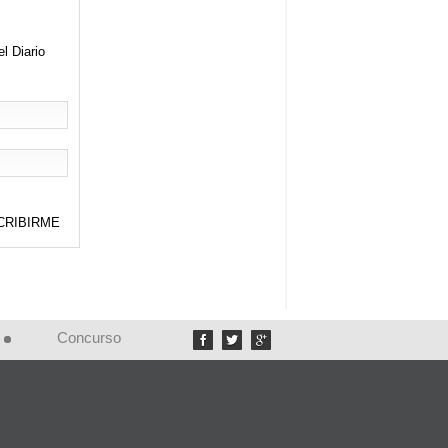
el Diario
Concurso


