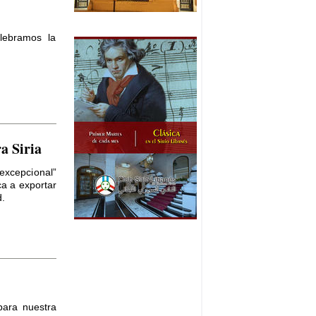
lebramos la
a Siria
excepcional”
ca a exportar
d.
para nuestra