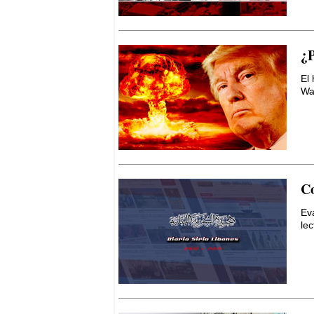
Por Thierry Meyssan
Sirio – Libanés
Por Yaoudat Brahim
¿P
El 
Esa Noche Tan Larga
Wa
Por Samir Kozali
El Papa en Tierra Santa
Por Yaoudat Brahim
Una voz en el desierto?
Co
Por Samir Kozali
Ev
lec
La doble moral de Israel
Por Gideon Levy
El caos que buscaba la
invasión a Irak de 2003
Por Yaoudat Brahim