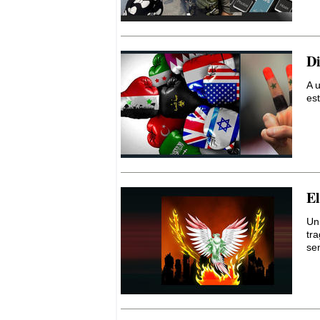
Di
A u
est
El
Un
tr
sen