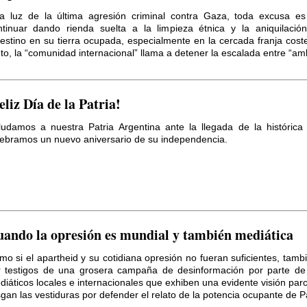
la luz de la última agresión criminal contra Gaza, toda excusa es
ntinuar dando rienda suelta a la limpieza étnica y la aniquilació
lestino en su tierra ocupada, especialmente en la cercada franja cost
to, la “comunidad internacional” llama a detener la escalada entre “am
eliz Día de la Patria!
ludamos a nuestra Patria Argentina ante la llegada de la histórica
lebramos un nuevo aniversario de su independencia.
ando la opresión es mundial y también mediática
mo si el apartheid y su cotidiana opresión no fueran suficientes, ta
r testigos de una grosera campaña de desinformación por parte de
iáticos locales e internacionales que exhiben una evidente visión parc
gan las vestiduras por defender el relato de la potencia ocupante de Pa