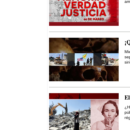
am
¡Q
Mi
sep
sir
El
¿H
pú
rég
El Kurdistán y el Califato