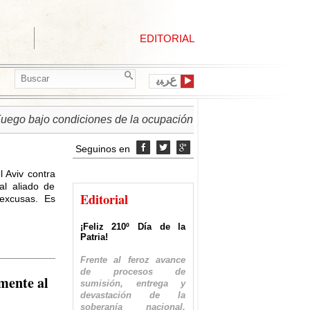
EDITORIAL
ﻉﺮﺒﻳ
jo condiciones de la ocupación israelí
► PALESTINA | Ré
Seguinos en



l Aviv contra
al aliado de
Editorial
 excusas. Es
¡Feliz 210º Día de la
Patria!
Frente al feroz avance
de procesos de
mente al
sumisión, entrega y
devastación de la
soberanía nacional,