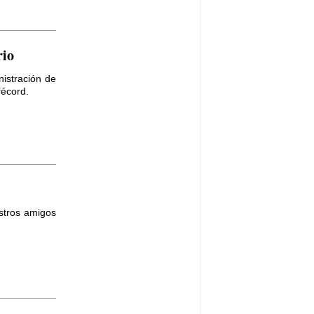
rio
nistración de
récord.
stros amigos