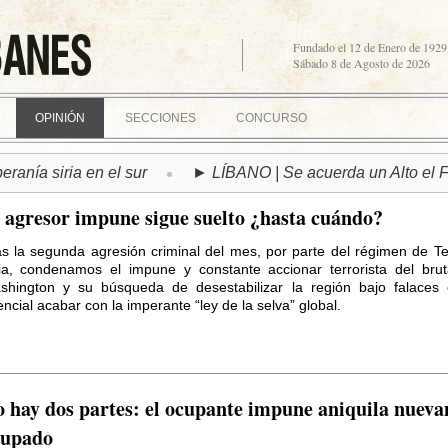
Fundado el 12 de Enero de 1929
Sábado 8 de Agosto de 2026
OPINIÓN
SECCIONES
CONCURSO
siria en el sur
► LÍBANO | Se acuerda un Alto el Fuego ba
 agresor impune sigue suelto ¿hasta cuándo?
as la segunda agresión criminal del mes, por parte del régimen de Te
ria, condenamos el impune y constante accionar terrorista del brut
shington y su búsqueda de desestabilizar la región bajo falaces
ncial acabar con la imperante “ley de la selva” global.
 hay dos partes: el ocupante impune aniquila nueva
cupado