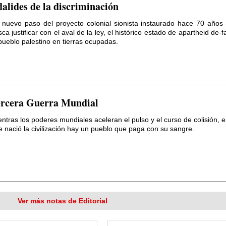
alides de la discriminación
 nuevo paso del proyecto colonial sionista instaurado hace 70 años 
ca justificar con el aval de la ley, el histórico estado de apartheid de-
pueblo palestino en tierras ocupadas.
RTAS DE LECTORES:
Premio
rit 1990
RTAS DE LECTORES:
Yaser:
ocidio en Gaza
rcera Guerra Mundial
RTAS DE LECTORES:
Eterno
adecimiento al Diario y al...
ntras los poderes mundiales aceleran el pulso y el curso de colisión, en
RTAS DE LECTORES:
Saber
 nació la civilización hay un pueblo que paga con su sangre.
 de mis orígenes
RTAS DE LECTORES:
Agradec
ento por apoyos a su gestión
RTAS DE LECTORES:
Felicita
nes
Ver más notas de Editorial
STITUCIONES:
Clásica en el
io Libanés