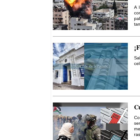
A 
co
pa
tan
¡F
Sa
ce
Cu
Co
se
med
ras