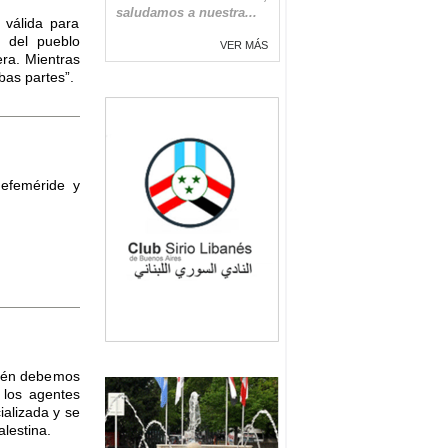
saludamos a nuestra...
 válida para
n del pueblo
VER MÁS
era. Mientras
bas partes”.
 efeméride y
mbién debemos
 los agentes
ializada y se
lestina.