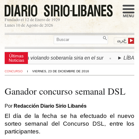
Fundado el 12 de Enero de 1929
Lunes 10 de Agosto de 2026
ﻉﺮﺒﻳ
Últimas
lí continúa violando soberanía siria en el sur
► LÍBANO |
Noticias
CONCURSO
VIERNES, 23 DE DICIEMBRE DE 2016
Ganador concurso semanal DSL
Por
Redacción Diario Sirio Libanés
El día de la fecha se ha efectuado el nuevo
sorteo semanal del Concurso DSL, entre los
participantes.