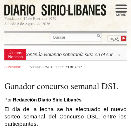
Fundado el 12 de Enero de 1929
Sábado 8 de Agosto de 2026
ﻉﺮﺒﻳ
Últimas
n israelí continúa violando soberanía siria en el sur
► L
Noticias
CONCURSO
VIERNES, 24 DE FEBRERO DE 2017
Ganador concurso semanal DSL
Por
Redacción Diario Sirio Libanés
El día de la fecha se ha efectuado el nuevo
sorteo semanal del Concurso DSL, entre los
participantes.