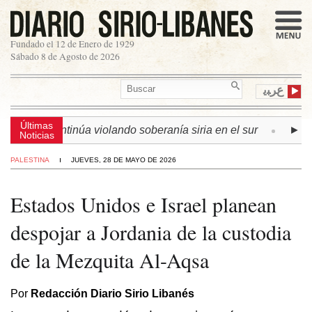
Fundado el 12 de Enero de 1929
Sábado 8 de Agosto de 2026
ﻉﺮﺒﻳ
Últimas
sraelí continúa violando soberanía siria en el sur
► LÍBAN
Noticias
PALESTINA
JUEVES, 28 DE MAYO DE 2026
Estados Unidos e Israel planean
despojar a Jordania de la custodia
de la Mezquita Al-Aqsa
Por
Redacción Diario Sirio Libanés