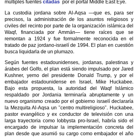
múltiples fuentes
citadas
por el portal Middle East Eye.
La custodia jordana sobre Al-Aqsa —que es, para ser
precisos, la administración de los asuntos religiosos y
civiles del recinto por parte de la organización islámica del
Waqf, financiada por Ammán— tiene raíces que se
remontan a 1924 y fue formalmente reconocida en el
tratado de paz jordano-israelí de 1994. El plan en cuestión
busca liquidarla de un plumazo.
Según fuentes estadounidenses, jordanas, palestinas y
árabes del Golfo, el plan está siendo impulsado por Jared
Kushner, yerno del presidente Donald Trump, y por el
embajador estadounidense en Israel, Mike Huckabee.
Bajo esta propuesta, la autoridad del Waqf Islámico
respaldado por Jordania terminaría abruptamente y un
nuevo organismo creado por el gobierno israelí declararía
la Mezquita Al-Aqsa un "centro multireligioso". Huckabee,
pastor evangélico y ex conductor de televisión con una
larga trayectoria como lobbysta pro-Israel, habría sido el
encargado de impulsar la implementación concreta del
plan desde que asumió su cargo como embajador el año