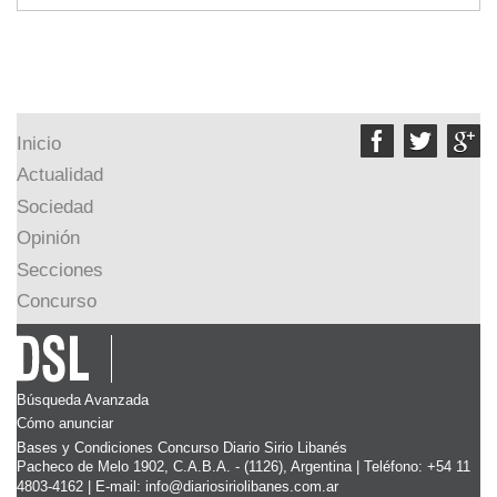



Inicio
Actualidad
Sociedad
Opinión
Secciones
Concurso
Búsqueda Avanzada
Cómo anunciar
Bases y Condiciones Concurso Diario Sirio Libanés
Pacheco de Melo 1902, C.A.B.A. - (1126), Argentina | Teléfono: +54 11
4803-4162 | E-mail:
info@diariosiriolibanes.com.ar