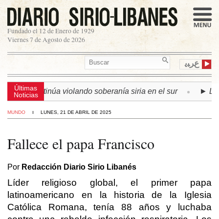
Fundado el 12 de Enero de 1929
Viernes 7 de Agosto de 2026
ﻉﺮﺒﻳ
Últimas
raelí continúa violando soberanía siria en el sur
► LÍBANO
Noticias
MUNDO
LUNES, 21 DE ABRIL DE 2025
Fallece el papa Francisco
Por
Redacción Diario Sirio Libanés
Líder religioso global, el primer papa
latinoamericano en la historia de la Iglesia
Católica Romana, tenía 88 años y luchaba