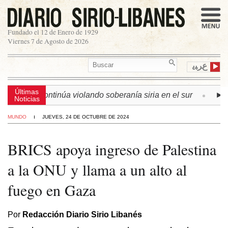
Fundado el 12 de Enero de 1929
Viernes 7 de Agosto de 2026
ﻉﺮﺒﻳ
Últimas
 israelí continúa violando soberanía siria en el sur
► LÍB
Noticias
MUNDO
JUEVES, 24 DE OCTUBRE DE 2024
BRICS apoya ingreso de Palestina
a la ONU y llama a un alto al
fuego en Gaza
Por
Redacción Diario Sirio Libanés