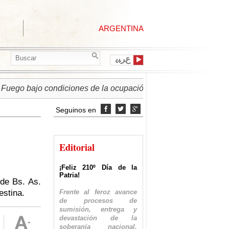
ARGENTINA
ﻉﺮﺒﻳ
 bajo condiciones de la ocupación israelí
► PALESTINA | 
Seguinos en



Editorial
¡Feliz 210º Día de la
Patria!
 de Bs. As.
Frente al feroz avance
estina.
de procesos de
sumisión, entrega y
devastación de la
soberanía nacional,