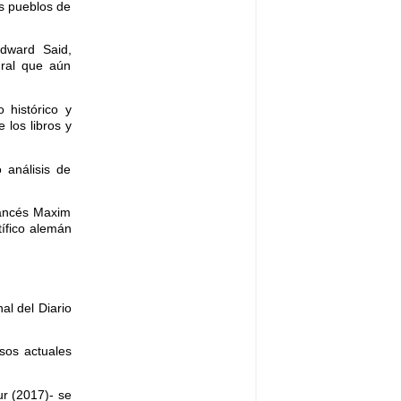
os pueblos de
Edward Said,
ural que aún
 histórico y
 los libros y
 análisis de
rancés Maxim
tífico alemán
al del Diario
sos actuales
ur (2017)- se