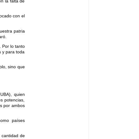
n la falta de
hocado con el
uestra patria
aró.
 Por lo tanto
s y para toda
lo, sino que
(UBA), quien
es potencias,
dos por ambos
 como países
 cantidad de