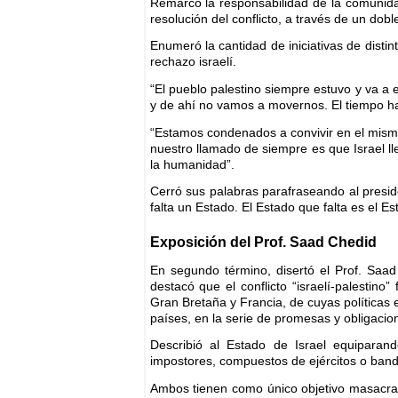
Remarcó la responsabilidad de la comunidad
resolución del conflicto, a través de un dob
Enumeró la cantidad de iniciativas de disti
rechazo israelí.
“El pueblo palestino siempre estuvo y va a 
y de ahí no vamos a movernos. El tiempo ha
“Estamos condenados a convivir en el mismo 
nuestro llamado de siempre es que Israel l
la humanidad”.
Cerró sus palabras parafraseando al presi
falta un Estado. El Estado que falta es el Es
Exposición
del Prof. Saad Chedid
En segundo término, disertó el Prof. Saad
destacó que el conflicto “israelí-palestin
Gran Bretaña y Francia, de cuyas políticas
países, en la serie de promesas y obligacio
Describió al Estado de Israel equiparan
impostores, compuestos de ejércitos o ban
Ambos tienen como único objetivo masacrar