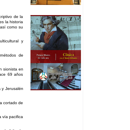
iptivo de la
s la historia
, así como su
ticultural y
 métodos de
n sionista en
hace 69 años
a y Jerusalén
ra cortado de
 vía pacifica