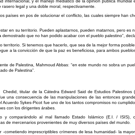
 internacional, y el manejo mediático de la opinión pública mundial e
le rasero legal y una doble moral, respectivamente.
ntos países en pos de solucionar el conflicto, las cuales siempre han c
estar en su territorio. Pueden aplastarnos, pueden matarnos, pero es n
 demostrado que no han podido acabar con el pueblo palestino”, decl
territorio. Si tenemos que hacerlo, que sea de la mejor forma posible.
legue a la convicción de que la paz es beneficiosa, para ambos pueblo
dente de Palestina, Mahmoud Abbas: “en este mundo no sobra un pueb
tado de Palestina”.
 Chedid, titular de la Cátedra Edward Said de Estudios Palestinos 
o” fue una consecuencia de las manipulaciones de las entonces grand
 el Acuerdo Sykes-Picot fue uno de los tantos compromisos no cumpli
nes con los dirigentes árabes.
do y comparándolo al mal llamado Estado Islámico (E.I. / ISIS),
das de mercenarios provenientes de muy diversos países del mundo.
 -cometiendo imprescriptibles crímenes de lesa humanidad- la mayor