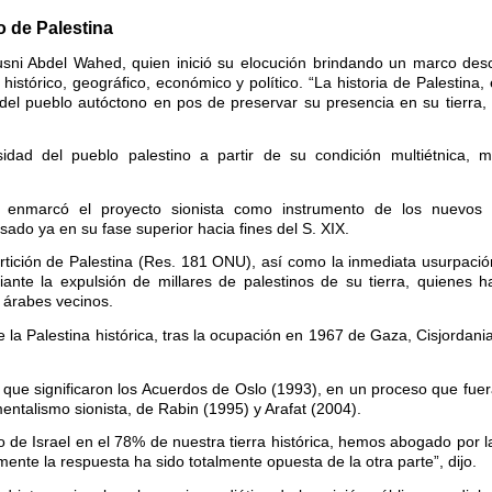
 de Palestina
sni Abdel Wahed, quien inició su elocución brindando un marco descr
istórico, geográfico, económico y político. “La historia de Palestina, e
a del pueblo autóctono en pos de preservar su presencia en su tierra
idad del pueblo palestino a partir de su condición multiétnica, mul
a enmarcó el proyecto sionista como instrumento de los nuevos
sado ya en su fase superior hacia fines del S. XIX.
rtición de Palestina (Res. 181 ONU), así como la inmediata usurpació
diante la expulsión de millares de palestinos de su tierra, quienes 
 árabes vecinos.
la Palestina histórica, tras la ocupación en 1967 de Gaza, Cisjordani
 que significaron los Acuerdos de Oslo (1993), en un proceso que fue
entalismo sionista, de Rabin (1995) y Arafat (2004).
o de Israel en el 78% de nuestra tierra histórica, hemos abogado por la
mente la respuesta ha sido totalmente opuesta de la otra parte”, dijo.