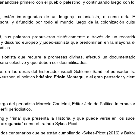
sañándose primero con el pueblo palestino, y continuando luego con l
as, están impregnadas de un lenguaje colonialista, o como diría 
nvasora, y difundido por todo el mundo luego de la colonización cult
 sus palabras propusieron sintéticamente a través de un recorrido
e y discurso europeo y judeo-sionista que predominan en la mayoría de
ática.
ionista que recurre a promesas divinas, efectuó un documentado
ario colectivo y que deben ser desmitificados.
os en las obras del historiador israelí Schlomo Sand, el pensador f
usner, el político británico Edwin Montagu, o el gran pensador y cien
rgo del periodista Marcelo Cantelmi, Editor Jefe de Política Internacion
fil periodístico.
g y “rima” que presenta la Historia, y que puede verse en los suce
 arrogancia” como el tratado Sykes-Picot.
 dos centenarios que se están cumpliendo -Sykes-Picot (2016) y Balfo