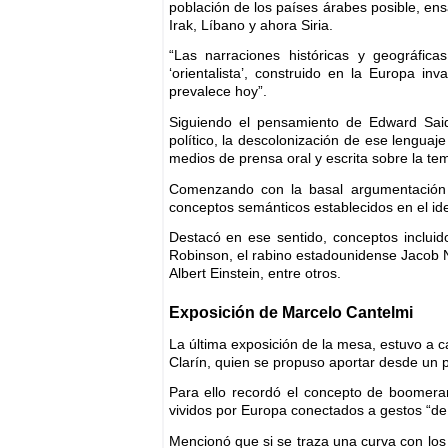
población de los países árabes posible, en
Irak, Líbano y ahora Siria.
“Las narraciones históricas y geográfic
‘orientalista’, construido en la Europa i
prevalece hoy”.
Siguiendo el pensamiento de Edward Said,
político, la descolonización de ese lenguaj
medios de prensa oral y escrita sobre la tem
Comenzando con la basal argumentación s
conceptos semánticos establecidos en el ide
Destacó en ese sentido, conceptos incluid
Robinson, el rabino estadounidense Jacob Ne
Albert Einstein, entre otros.
Exposición de Marcelo Cantelmi
La última exposición de la mesa, estuvo a ca
Clarín, quien se propuso aportar desde un per
Para ello recordó el concepto de boomeran
vividos por Europa conectados a gestos “de
Mencionó que si se traza una curva con los