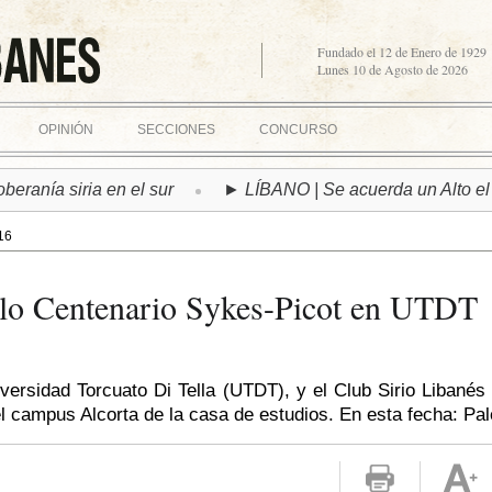
Fundado el 12 de Enero de 1929
Lunes 10 de Agosto de 2026
OPINIÓN
SECCIONES
CONCURSO
a siria en el sur
► LÍBANO | Se acuerda un Alto el Fuego
16
iclo Centenario Sykes-Picot en UTDT
iversidad Torcuato Di Tella (UTDT), y el Club Sirio Libanés
l campus Alcorta de la casa de estudios. En esta fecha: Pal