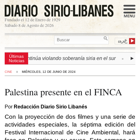
Fundado el 12 de Enero de 1929
Sábado 8 de Agosto de 2026
ﻉﺮﺒﻳ
Últimas
raelí continúa violando soberanía siria en el sur
► LÍBAN
Noticias
CINE
MIÉRCOLES, 12 DE JUNIO DE 2024
Palestina presente en el FINCA
Por
Redacción Diario Sirio Libanés
Con la proyección de dos filmes y una serie de
actividades especiales, la séptima edición del
Festival Internacional de Cine Ambiental, hará