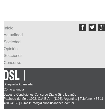



Inicio
Actualidad
Sociedad
Opinión
Secciones
Concurso
Búsqueda Avanzada
Cómo anunciar
Bases y Condiciones Concurso Diario Sirio Libanés
Pacheco de Melo 1902, C.A.B.A. - (1126), Argentina | Teléfono: +54 11
4803-4162 | E-mail:
info@diariosiriolibanes.com.ar