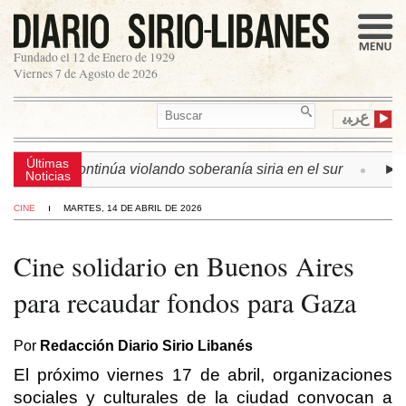
Fundado el 12 de Enero de 1929
Viernes 7 de Agosto de 2026
ﻉﺮﺒﻳ
Últimas
 israelí continúa violando soberanía siria en el sur
► LÍB
Noticias
CINE
MARTES, 14 DE ABRIL DE 2026
Cine solidario en Buenos Aires
para recaudar fondos para Gaza
Por
Redacción Diario Sirio Libanés
El próximo viernes 17 de abril, organizaciones
sociales y culturales de la ciudad convocan a