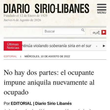
Fundado el 12 de Enero de 1929
Jueves 6 de Agosto de 2026
ﻉﺮﺒﻳ
Últimas
sraelí continúa violando soberanía siria en el sur
► LÍBAN
Noticias
EDITORIAL
MIÉRCOLES, 10 DE AGOSTO DE 2022
No hay dos partes: el ocupante
impune aniquila nuevamente al
ocupado
Por
EDITORIAL | Diario Sirio Libanés