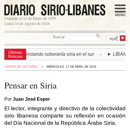
Fundado el 12 de Enero de 1929
Lunes 10 de Agosto de 2026
ﻉﺮﺒﻳ
Últimas
 continúa violando soberanía siria en el sur
► LÍBANO | S
Noticias
CARTAS DE LECTORES
MIÉRCOLES, 17 DE ABRIL DE 2019
Pensar en Siria
Por
Juan José Esper
El lector, integrante y directivo de la colectividad
sirio libanesa comparte su reflexión en ocasión
del Día Nacional de la República Árabe Siria.