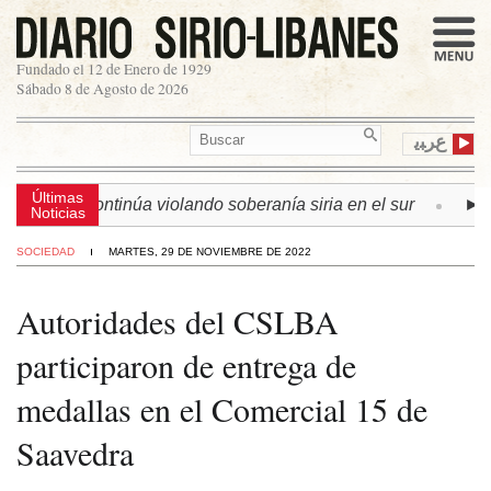
Fundado el 12 de Enero de 1929
Sábado 8 de Agosto de 2026
ﻉﺮﺒﻳ
Últimas
 israelí continúa violando soberanía siria en el sur
► LÍB
Noticias
SOCIEDAD
MARTES, 29 DE NOVIEMBRE DE 2022
Autoridades del CSLBA
participaron de entrega de
medallas en el Comercial 15 de
Saavedra