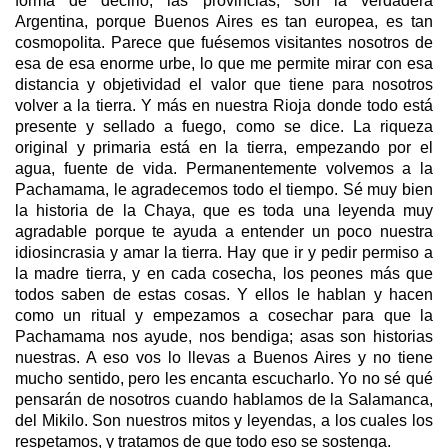
forma de decirlo, las provincias, son la verdadera
Argentina, porque Buenos Aires es tan europea, es tan
cosmopolita. Parece que fuésemos visitantes nosotros de
esa de esa enorme urbe, lo que me permite mirar con esa
distancia y objetividad el valor que tiene para nosotros
volver a la tierra. Y más en nuestra Rioja donde todo está
presente y sellado a fuego, como se dice. La riqueza
original y primaria está en la tierra, empezando por el
agua, fuente de vida. Permanentemente volvemos a la
Pachamama, le agradecemos todo el tiempo. Sé muy bien
la historia de la Chaya, que es toda una leyenda muy
agradable porque te ayuda a entender un poco nuestra
idiosincrasia y amar la tierra. Hay que ir y pedir permiso a
la madre tierra, y en cada cosecha, los peones más que
todos saben de estas cosas. Y ellos le hablan y hacen
como un ritual y empezamos a cosechar para que la
Pachamama nos ayude, nos bendiga; asas son historias
nuestras. A eso vos lo llevas a Buenos Aires y no tiene
mucho sentido, pero les encanta escucharlo. Yo no sé qué
pensarán de nosotros cuando hablamos de la Salamanca,
del Mikilo. Son nuestros mitos y leyendas, a los cuales los
respetamos, y tratamos de que todo eso se sostenga.