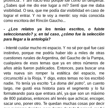
provincia’. Y ahí nació eso porque fue como un despertar.
¿Sabes qué me dio ese lugar a mí? Sentí que me daba
visibilidad. O sea, que me podía dar visibilidad en caso de
lograr el entrar. Y no te voy a mentir: soy más conocida
como escritora del Rincón Gaucho...
- ¿Los relatos ya los tenías escritos, o fuiste
seleccionando? y, en tal caso, ¿cómo fue la selección
para llegar a la antología?
- Intenté cuidar mucho mi espacio. Y no sé por qué fue casi
instintivo, porque me podría haber ido a miles de otras
cuestiones rurales de Argentina, del Gaucho de la Pampa,
cualquiera de esos temas que ya en otros números de
años atrás fueron publicados. Entonces, para buscar una
veta nueva sin romper la estética del espacio, me
circunscribí a la Rioja. Y digo, estos temas no los escribió
nadie. Yo tenía ya escrito
“La doma del potro”
, un cuento
largo, me gustó esa historia para el segmento y lo fui
formateando para que entrara ahí, ya que son un máximo
de 800 palabras, entonces ahí tenés que achicar, encoger,
sacar uno, poner otro. Te quedan muchas cosas por decir