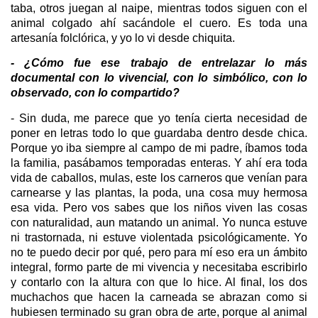
taba, otros juegan al naipe, mientras todos siguen con el
animal colgado ahí sacándole el cuero. Es toda una
artesanía folclórica, y yo lo vi desde chiquita.
- ¿Cómo fue ese trabajo de entrelazar lo más
documental con lo vivencial, con lo simbólico, con lo
observado, con lo compartido?
- Sin duda, me parece que yo tenía cierta necesidad de
poner en letras todo lo que guardaba dentro desde chica.
Porque yo iba siempre al campo de mi padre, íbamos toda
la familia, pasábamos temporadas enteras. Y ahí era toda
vida de caballos, mulas, este los carneros que venían para
carnearse y las plantas, la poda, una cosa muy hermosa
esa vida. Pero vos sabes que los niños viven las cosas
con naturalidad, aun matando un animal. Yo nunca estuve
ni trastornada, ni estuve violentada psicológicamente. Yo
no te puedo decir por qué, pero para mí eso era un ámbito
integral, formo parte de mi vivencia y necesitaba escribirlo
y contarlo con la altura con que lo hice. Al final, los dos
muchachos que hacen la carneada se abrazan como si
hubiesen terminado su gran obra de arte, porque al animal