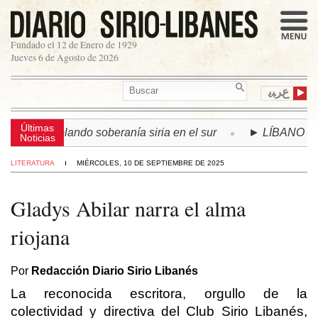
Fundado el 12 de Enero de 1929
Jueves 6 de Agosto de 2026
ﻉﺮﺒﻳ
Últimas
violando soberanía siria en el sur
► LÍBANO | Se acuerda 
Noticias
LITERATURA
MIÉRCOLES, 10 DE SEPTIEMBRE DE 2025
Gladys Abilar narra el alma
riojana
Por
Redacción Diario Sirio Libanés
La reconocida escritora, orgullo de la
colectividad y directiva del Club Sirio Libanés,