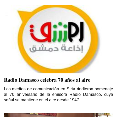
Esa Noche Tan Larga
Por Samir Kozali
El Papa en Tierra Santa
Por Yaoudat Brahim
Una voz en el desierto?
Por Samir Kozali
La doble moral de Israel
Por Gideon Levy
Radio Damasco celebra 70 años al aire
El caos que buscaba la invasión a Irak de
Los medios de comunicación en Siria rindieron homenaje
2003
al 70 aniversario de la emisora Radio Damasco, cuya
Por Yaoudat Brahim
señal se mantiene en el aire desde 1947.
El Islam político de ISIS en la última tragedia
árabe