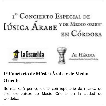
1º Concierto de Música Árabe y de Medio
El Kurdistán y el Califato
Por Thierry Meyssan
Oriente
Se realizará por concierto con repertorio de música de
Sirio – Libanés
distintos países de Medio Oriente en la ciudad de
Por Yaoudat Brahim
Córdoba.