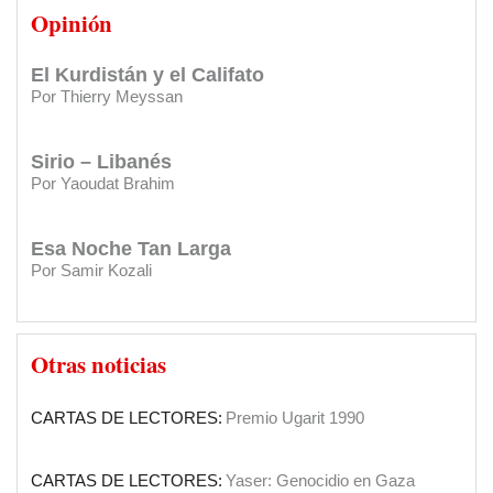
el Reino Unido
Opinión
Por Thierry Meyssan
CARTAS DE LECTORES:
Eterno agradecimiento al Diario
y al Club Sirio Libanés
El Kurdistán y el Califato
Por Thierry Meyssan
CARTAS DE LECTORES:
Saber más de mis orígenes
Sirio – Libanés
CARTAS DE LECTORES:
Agradecimiento por apoyos a su
Por Yaoudat Brahim
gestión
CARTAS DE LECTORES:
Felicitaciones
Esa Noche Tan Larga
Por Samir Kozali
INSTITUCIONES:
Clásica en el Sirio Libanés
El Papa en Tierra Santa
SOCIEDAD:
El Diario Sirio Libanés cumple 90 años
Otras noticias
Por Yaoudat Brahim
CARTAS DE LECTORES:
Premio Ugarit 1990
Una voz en el desierto?
Por Samir Kozali
CARTAS DE LECTORES:
Yaser: Genocidio en Gaza