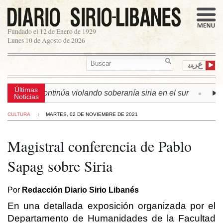
Fundado el 12 de Enero de 1929
Lunes 10 de Agosto de 2026
ﻉﺮﺒﻳ
Últimas
 israelí continúa violando soberanía siria en el sur
► LÍ
Noticias
CULTURA
MARTES, 02 DE NOVIEMBRE DE 2021
Magistral conferencia de Pablo
Sapag sobre Siria
Por
Redacción Diario Sirio Libanés
En una detallada exposición organizada por el
Departamento de Humanidades de la Facultad