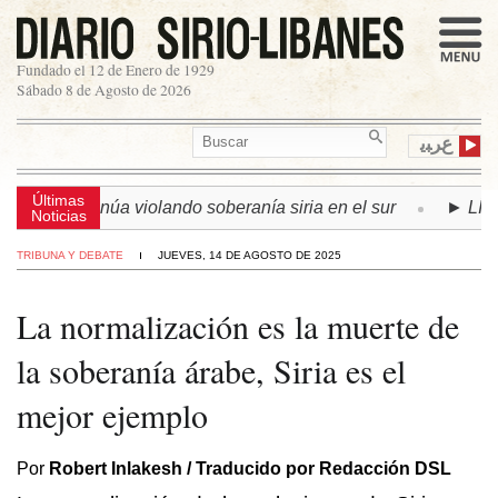
Fundado el 12 de Enero de 1929
Sábado 8 de Agosto de 2026
ﻉﺮﺒﻳ
Últimas
elí continúa violando soberanía siria en el sur
► LÍBANO |
Noticias
TRIBUNA Y DEBATE
JUEVES, 14 DE AGOSTO DE 2025
La normalización es la muerte de
la soberanía árabe, Siria es el
mejor ejemplo
Por
Robert Inlakesh / Traducido por Redacción DSL