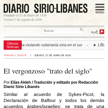
Fundado el 12 de Enero de 1929
Viernes 7 de Agosto de 2026
ﻉﺮﺒﻳ
Últimas
 continúa violando soberanía siria en el sur
► LÍBANO | S
Noticias
TRIBUNA Y DEBATE
JUEVES, 27 DE JUNIO DE 2019
El vergonzoso "trato del siglo"
Por
Elías Akleh / Traducido y editado por Redacción
Diario Sirio Libanés
Similar al acuerdo de Sykes-Picot, la
Declaración de Balfour y todos los demás
acuerdos árabes/israelíes; se trata de una