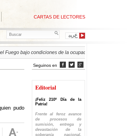
CARTAS DE LECTORES
ﻉﺮﺒﻳ
uego bajo condiciones de la ocupación israelí
► PALESTIN
Seguinos en



Editorial
¡Feliz 210º Día de la
Patria!
quien pudo
Frente al feroz avance
de procesos de
sumisión, entrega y
devastación de la
soberanía nacional,