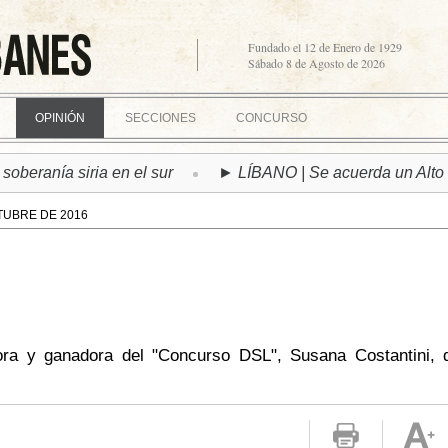
Fundado el 12 de Enero de 1929
Sábado 8 de Agosto de 2026
OPINIÓN
SECCIONES
CONCURSO
ranía siria en el sur
► LÍBANO | Se acuerda un Alto el F
TUBRE DE 2016
tora y ganadora del "Concurso DSL", Susana Costantini, 