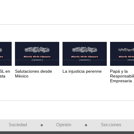
SL en
Salutaciones desde
La injusticia perenne
Papá y la
sta
México
Responsabili
Empresaria
Sociedad
Opinión
Secciones