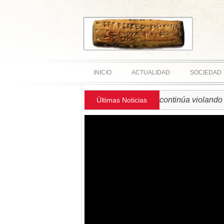
INICIO
ACTUALIDAD
SOCIEDAD
► SIRIA | Régimen israelí continúa violando sobe
Últimas Noticias