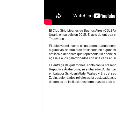
El Club Sirio Libanés de Buenos Aires (CSLBA) l
Ugarit, en su edición 2015. El acto de entrega 
Triunvirato.
El objetivo del evento es galardonar anualmen
alguna vez se hubieran destacado en alguna mani
artística o deportiva que represente un aporte si
agasaja a los galardonados con una cena en su
La entrega de galardones, contó con la presenc
República Árabe Siria, su embajador D. Hamzeh
embajador Sr. Husni Abdel Wahed y Sra.; el sec
Zuain; autoridades religiosas; la destacada as
dirigentes de instituciones hermanas de todo el 