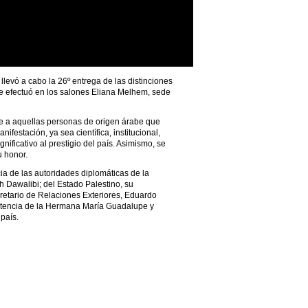
levó a cabo la 26º entrega de las distinciones
se efectuó en los salones Eliana Melhem, sede
te a aquellas personas de origen árabe que
festación, ya sea científica, institucional,
gnificativo al prestigio del país. Asimismo, se
 honor.
ia de las autoridades diplomáticas de la
 Dawalibi; del Estado Palestino, su
retario de Relaciones Exteriores, Eduardo
istencia de la Hermana María Guadalupe y
país.