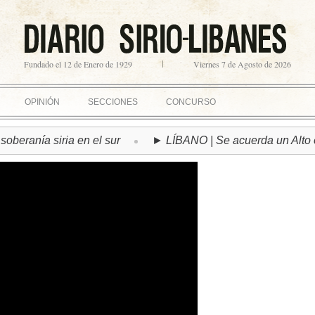
Fundado el 12 de Enero de 1929
Viernes 7 de Agosto de 2026
OPINIÓN
SECCIONES
CONCURSO
ranía siria en el sur
► LÍBANO | Se acuerda un Alto el F