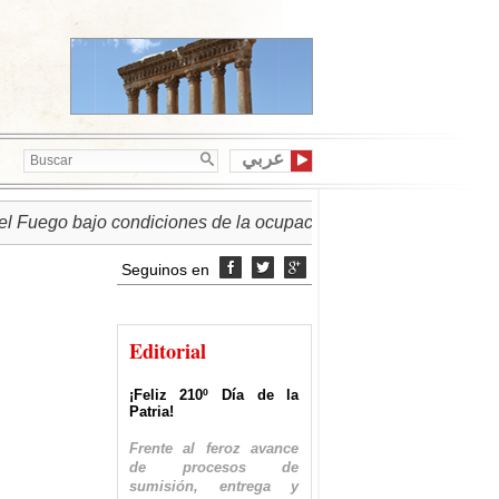
عربي
uego bajo condiciones de la ocupación israelí
► PALESTIN
Seguinos en



Editorial
¡Feliz 210º Día de la
Patria!
Frente al feroz avance
de procesos de
sumisión, entrega y