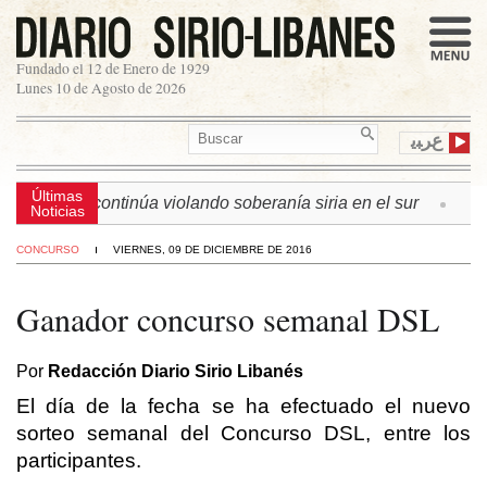
Fundado el 12 de Enero de 1929
Lunes 10 de Agosto de 2026
ﻉﺮﺒﻳ
Últimas
n israelí continúa violando soberanía siria en el sur
► L
Noticias
CONCURSO
VIERNES, 09 DE DICIEMBRE DE 2016
Ganador concurso semanal DSL
Por
Redacción Diario Sirio Libanés
El día de la fecha se ha efectuado el nuevo
sorteo semanal del Concurso DSL, entre los
participantes.