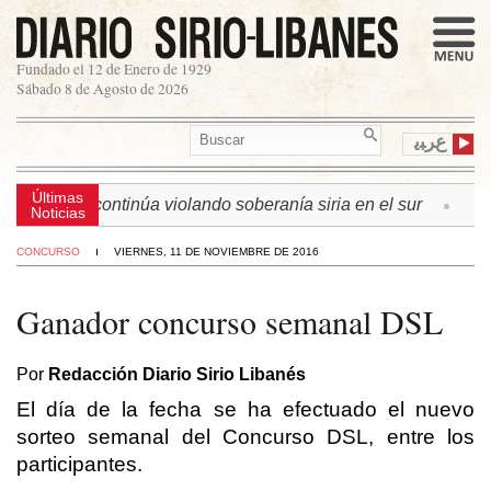
Fundado el 12 de Enero de 1929
Sábado 8 de Agosto de 2026
ﻉﺮﺒﻳ
Últimas
n israelí continúa violando soberanía siria en el sur
► L
Noticias
CONCURSO
VIERNES, 11 DE NOVIEMBRE DE 2016
Ganador concurso semanal DSL
Por
Redacción Diario Sirio Libanés
El día de la fecha se ha efectuado el nuevo
sorteo semanal del Concurso DSL, entre los
participantes.