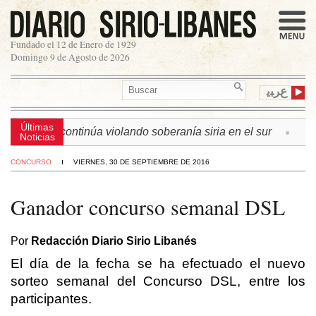
Fundado el 12 de Enero de 1929
Domingo 9 de Agosto de 2026
ﻉﺮﺒﻳ
Últimas
n israelí continúa violando soberanía siria en el sur
► L
Noticias
CONCURSO
VIERNES, 30 DE SEPTIEMBRE DE 2016
Ganador concurso semanal DSL
Por
Redacción Diario Sirio Libanés
El día de la fecha se ha efectuado el nuevo
sorteo semanal del Concurso DSL, entre los
participantes.