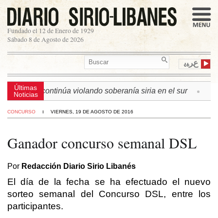
Fundado el 12 de Enero de 1929
Sábado 8 de Agosto de 2026
ﻉﺮﺒﻳ
Últimas
n israelí continúa violando soberanía siria en el sur
► L
Noticias
CONCURSO
VIERNES, 19 DE AGOSTO DE 2016
Ganador concurso semanal DSL
Por
Redacción Diario Sirio Libanés
El día de la fecha se ha efectuado el nuevo
sorteo semanal del Concurso DSL, entre los
participantes.