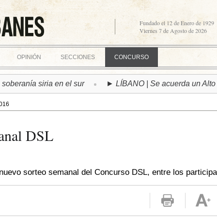
Fundado el 12 de Enero de 1929
Viernes 7 de Agosto de 2026
OPINIÓN
SECCIONES
CONCURSO
eranía siria en el sur
► LÍBANO | Se acuerda un Alto el F
016
anal DSL
l nuevo sorteo semanal del Concurso DSL, entre los participa