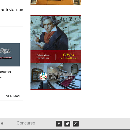
ra trivia que
ncurso
L
VER MÁS
Concurso


