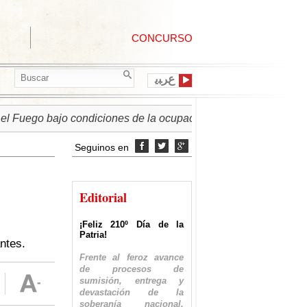
CONCURSO
ﻉﺮﺒﻳ
uego bajo condiciones de la ocupación israelí
► PALESTI
Seguinos en



Editorial
¡Feliz 210º Día de la
Patria!
ntes.
Frente al feroz avance
de procesos de
sumisión, entrega y
devastación de la
soberanía nacional,