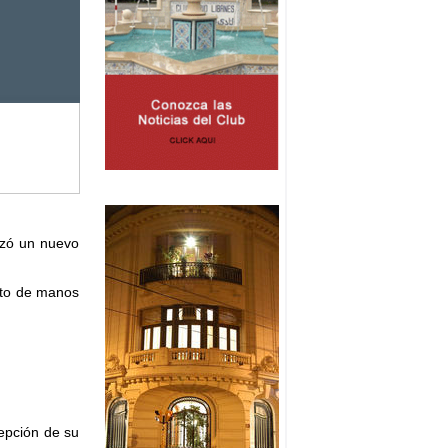
izó un nuevo
ito de manos
cepción de su