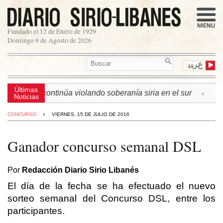
Fundado el 12 de Enero de 1929
Domingo 9 de Agosto de 2026
ﻉﺮﺒﻳ
Últimas
n israelí continúa violando soberanía siria en el sur
► L
Noticias
CONCURSO
VIERNES, 15 DE JULIO DE 2016
Ganador concurso semanal DSL
Por
Redacción Diario Sirio Libanés
El día de la fecha se ha efectuado el nuevo
sorteo semanal del Concurso DSL, entre los
participantes.