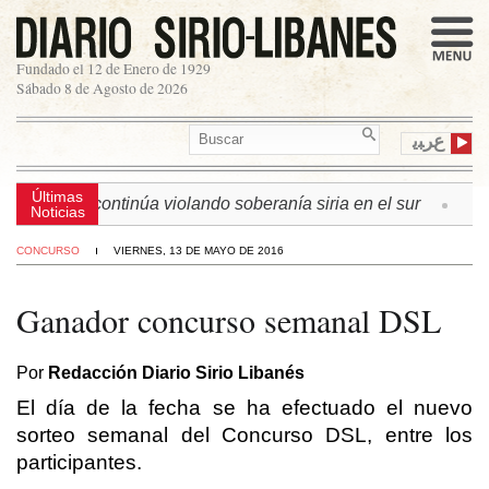
Fundado el 12 de Enero de 1929
Sábado 8 de Agosto de 2026
ﻉﺮﺒﻳ
Últimas
n israelí continúa violando soberanía siria en el sur
► L
Noticias
CONCURSO
VIERNES, 13 DE MAYO DE 2016
Ganador concurso semanal DSL
Por
Redacción Diario Sirio Libanés
El día de la fecha se ha efectuado el nuevo
sorteo semanal del Concurso DSL, entre los
participantes.