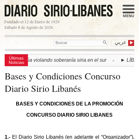
Fundado el 12 de Enero de 1929
Sábado 8 de Agosto de 2026
عربي
Últimas
lí continúa violando soberanía siria en el sur
► LÍBANO |
Noticias
Bases y Condiciones Concurso
Diario Sirio Libanés
BASES Y CONDICIONES DE LA PROMOCIÓN
CONCURSO DIARIO SIRIO LIBANES
1.-
El Diario Sirio Libanés (en adelante el “Organizador”),